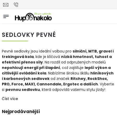
SEDLOVKY PEVNÉ
Pevné sedlovky jsou ideální volbou pro
silniční, MTB, gravel i
trekingová kola
, kde je klíčová
nízká hmotnost, tuhost a
efektivní přenos síly
. Na rozdíl od odpružených modelů
nepohlcují energii při šlapání
, což zajišťuje
lepší výkon a
citlivější ovládání kola
. Nabízíme širokou škálu
hliníkových
i karbonových sedlovek
od značek
Ritchey, RockShox,
PRO, Force, MAX1, Cannondale, Ergotec a dalších
. Vyberte
si
pevnou sedlovku
, která odpovídá vašemu stylu jízdy!
Číst více
Nejprodávanější