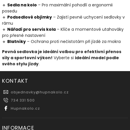
🔹
Sedla
na
kolo
– Pro maximální pohodlí a ergonomii
posedu
🔹
Podsedlové
objímky
– Zajistí pevné uchycení sedlovky v
rámu
🔹
Nářadí
pro
servis
kola
– Klíče a momentové utahováky
pro přesné nastavení
🔹
Blatníky
– Ochrana proti nečistotám při jízdě za mokra
Pevná sedlovka je ideální volbou pro efektivní přenos
síly a sportovní výkon!
Vyberte si
ideální model podle
svého stylu jízdy
.
KONTAKT
objednavky
@
hupnakolo.cz
734 331 500
Hupnakolo.cz
INFORMACE