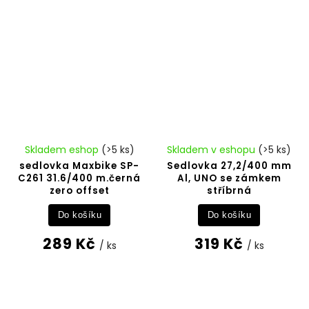
Skladem eshop
(>5 ks)
Skladem v eshopu
(>5 ks)
sedlovka Maxbike SP-
Sedlovka 27,2/400 mm
C261 31.6/400 m.černá
Al, UNO se zámkem
zero offset
stříbrná
Do košíku
Do košíku
289 Kč
319 Kč
/ ks
/ ks