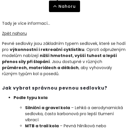
Nahoru
Tady je více informací...
Zpět nahoru
Pevné sedlovky jsou základním typem sedlovek, které se hodí
pro
výkonnostní i rekreační cyklistiku
. Oproti odpruženým
modelům nabízejí
nižší hmotnost, vyšší tuhost a lepší
přenos síly při šlapání
. Jsou dostupné v různých
průměrech, materiálech a délkách
, aby vyhovovaly
různým typům kol a posedů.
Jak vybrat správnou pevnou sedlovku?
Podle typu kola
Silniční a gravel kola
– Lehká a aerodynamická
sedlovka, často karbonová pro lepší tlumení
vibrací
MTB a trail kola
– Pevná hliníková nebo