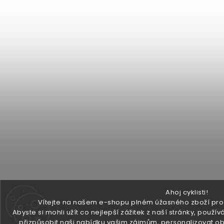
Ahoj cyklisti!
Vítejte na našem e-shopu plném úžasného zboží pro v
Abyste si mohli užít co nejlepší zážitek z naší stránky, pou
přizpůsobit naši nabídku vašim zájmům, personalizovat ob