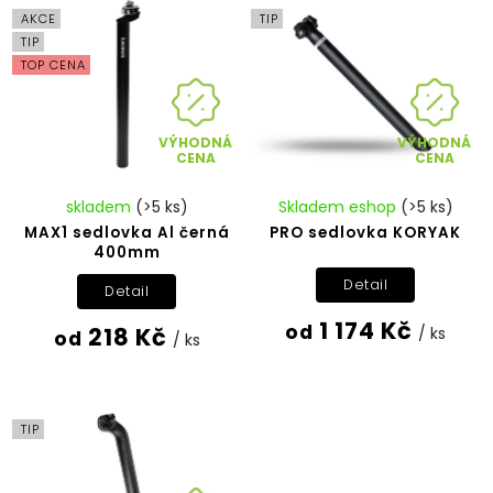
AKCE
TIP
TIP
TOP CENA
VÝHODNÁ
VÝHODNÁ
CENA
CENA
skladem
(>5 ks)
Skladem eshop
(>5 ks)
MAX1 sedlovka Al černá
PRO sedlovka KORYAK
400mm
Detail
Detail
1 174 Kč
od
218 Kč
/ ks
od
/ ks
TIP