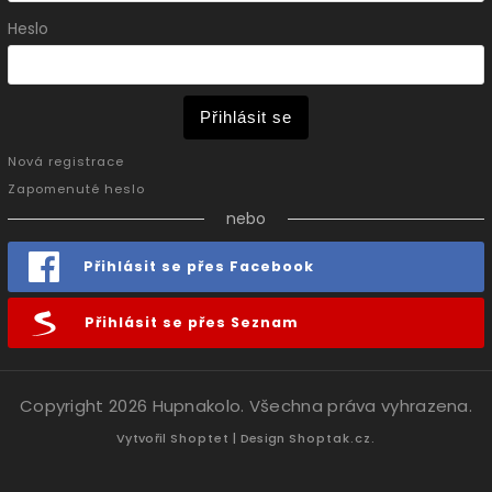
Heslo
Přihlásit se
Nová registrace
Zapomenuté heslo
nebo
Přihlásit se přes Facebook
Přihlásit se přes Seznam
Copyright 2026
Hupnakolo
. Všechna práva vyhrazena.
Vytvořil
Shoptet
| Design
Shoptak.cz.