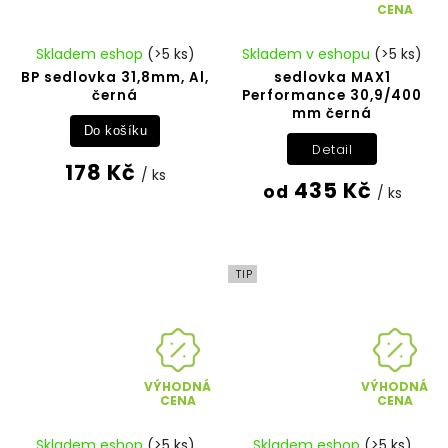
CENA
Skladem eshop
(>5 ks)
Skladem v eshopu
(>5 ks)
BP sedlovka 31,8mm, Al,
sedlovka MAX1
černá
Performance 30,9/400
mm černá
Do košíku
Detail
178 Kč
/ ks
435 Kč
od
/ ks
TIP
VÝHODNÁ
VÝHODNÁ
CENA
CENA
Skladem eshop
(>5 ks)
Skladem eshop
(>5 ks)