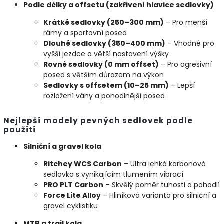
Podle délky a offsetu (zakřivení hlavice sedlovky)
Krátké sedlovky (250–300 mm)
– Pro menší
rámy a sportovní posed
Dlouhé sedlovky (350–400 mm)
– Vhodné pro
vyšší jezdce a větší nastavení výšky
Rovné sedlovky (0 mm offset)
– Pro agresivní
posed s větším důrazem na výkon
Sedlovky s offsetem (10–25 mm)
– Lepší
rozložení váhy a pohodlnější posed
Nejlepší modely pevných sedlovek podle
použití
Silniční a gravel kola
Ritchey WCS Carbon
– Ultra lehká karbonová
sedlovka s vynikajícím tlumením vibrací
PRO PLT Carbon
– Skvělý poměr tuhosti a pohodlí
Force Lite Alloy
– Hliníková varianta pro silniční a
gravel cyklistiku
MTB a trail kola