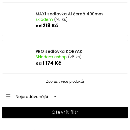
MAX1 sedlovka Al černá 400mm
skladem
(>5 ks)
218 Kč
od
PRO sedlovka KORYAK
Skladem eshop
(>5 ks)
1 174 Kč
od
Zobrazit více produktů
Nejprodávanější
Nejlevnější
Otevřít filtr
Nejdražší
Abecedně