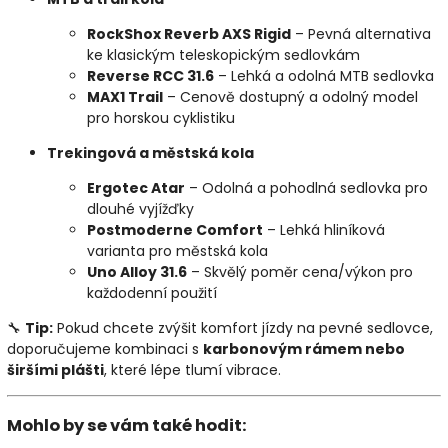
RockShox Reverb AXS Rigid
– Pevná alternativa
ke klasickým teleskopickým sedlovkám
Reverse RCC 31.6
– Lehká a odolná MTB sedlovka
MAX1 Trail
– Cenově dostupný a odolný model
pro horskou cyklistiku
Trekingová a městská kola
Ergotec Atar
– Odolná a pohodlná sedlovka pro
dlouhé vyjížďky
Postmoderne Comfort
– Lehká hliníková
varianta pro městská kola
Uno Alloy 31.6
– Skvělý poměr cena/výkon pro
každodenní použití
🔧
Tip:
Pokud chcete zvýšit komfort jízdy na pevné sedlovce,
doporučujeme kombinaci s
karbonovým rámem nebo
širšími plášti
, které lépe tlumí vibrace.
Mohlo by se vám také hodit: