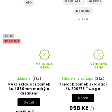
BLACK WHITE
all black
650
black pink
+ další
AKCE
TOP CENA
VÝHODNÁ
VÝHODNÁ
CENA
CENA
skladem
(1 ks)
Skladem v eshopu
(2 ks)
MAX1 skládací zámek
Trelock zámek skládací
Bull 850mm modrý s
FS 200/75 Two go
držákem
Detail
Detail
958 Kč
/ ks