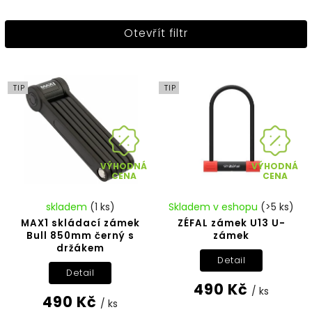
Nejprodávanější
Otevřít filtr
Nejlevnější
Nejdražší
Abecedně
TIP
TIP
VÝHODNÁ
VÝHODNÁ
CENA
CENA
skladem
(1 ks)
Skladem v eshopu
(>5 ks)
MAX1 skládací zámek
ZÉFAL zámek U13 U-
Bull 850mm černý s
zámek
držákem
Detail
Detail
490 Kč
/ ks
490 Kč
/ ks