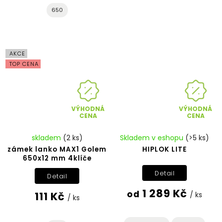
650
AKCE
TOP CENA
VÝHODNÁ
VÝHODNÁ
CENA
CENA
skladem
(2 ks)
Skladem v eshopu
(>5 ks)
zámek lanko MAX1 Golem
HIPLOK LITE
650x12 mm 4klíče
Detail
Detail
1 289 Kč
od
111 Kč
/ ks
/ ks