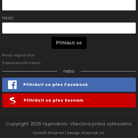
Heslo
Přihlásit se
Nová registrace
Zapomenuté heslo
nebo
Přihlásit se přes Facebook
Přihlásit se přes Seznam
Copyright 2026
Hupnakolo
. Všechna práva vyhrazena.
Vytvořil
Shoptet
| Design
Shoptak.cz.