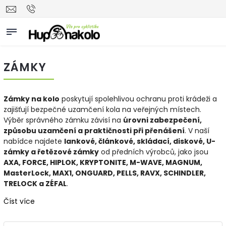
ZÁMKY
Zámky na kolo
poskytují spolehlivou ochranu proti krádeži a
zajišťují bezpečné uzamčení kola na veřejných místech.
Výběr správného zámku závisí na
úrovni zabezpečení,
způsobu uzamčení a praktičnosti při přenášení
. V naší
nabídce najdete
lankové, článkové, skládací, diskové, U-
zámky a řetězové zámky
od předních výrobců, jako jsou
AXA, FORCE, HIPLOK, KRYPTONITE, M-WAVE, MAGNUM,
MasterLock, MAX1, ONGUARD, PELLS, RAVX, SCHINDLER,
TRELOCK a ZÉFAL
.
Číst více