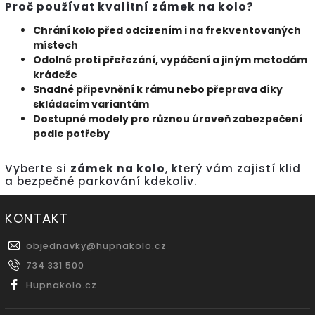
Proč používat kvalitní zámek na kolo?
Chrání kolo před odcizením i na frekventovaných
místech
Odolné proti přeřezání, vypáčení a jiným metodám
krádeže
Snadné připevnění k rámu nebo přeprava díky
skládacím variantám
Dostupné modely pro různou úroveň zabezpečení
podle potřeby
Vyberte si
zámek na kolo
, který vám zajistí klid
a bezpečné parkování kdekoliv.
KONTAKT
objednavky
@
hupnakolo.cz
734 331 500
Hupnakolo.cz