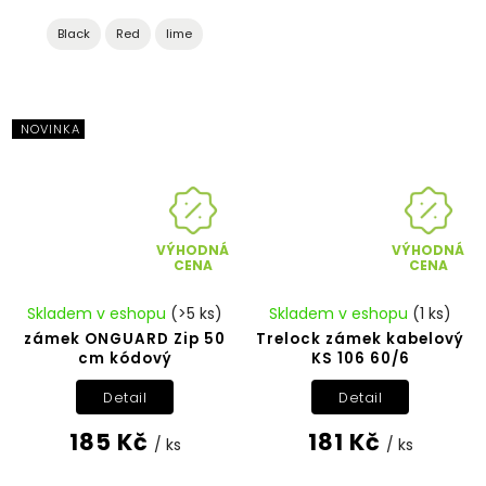
Black
Red
lime
NOVINKA
VÝHODNÁ
VÝHODNÁ
CENA
CENA
Skladem v eshopu
(>5 ks)
Skladem v eshopu
(1 ks)
zámek ONGUARD Zip 50
Trelock zámek kabelový
cm kódový
KS 106 60/6
Detail
Detail
185 Kč
181 Kč
/ ks
/ ks