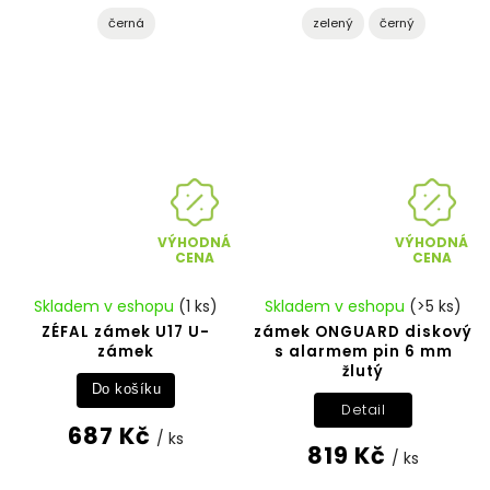
černá
zelený
černý
VÝHODNÁ
VÝHODNÁ
CENA
CENA
Skladem v eshopu
(1 ks)
Skladem v eshopu
(>5 ks)
ZÉFAL zámek U17 U-
zámek ONGUARD diskový
zámek
s alarmem pin 6 mm
žlutý
Do košíku
Detail
687 Kč
/ ks
819 Kč
/ ks