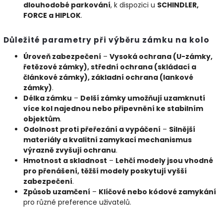
dlouhodobé parkování
, k dispozici u
SCHINDLER,
FORCE a HIPLOK
.
Důležité parametry při výběru zámku na kolo
Úroveň zabezpečení
–
Vysoká ochrana (U-zámky,
řetězové zámky), střední ochrana (skládací a
článkové zámky), základní ochrana (lankové
zámky)
.
Délka zámku
–
Delší zámky umožňují uzamknutí
více kol najednou nebo připevnění ke stabilním
objektům
.
Odolnost proti přeřezání a vypáčení
–
Silnější
materiály a kvalitní zamykací mechanismus
výrazně zvyšují ochranu
.
Hmotnost a skladnost
–
Lehčí modely jsou vhodné
pro přenášení, těžší modely poskytují vyšší
zabezpečení
.
Způsob uzamčení
–
Klíčové nebo kódové zamykání
pro různé preference uživatelů.