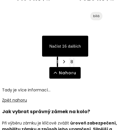
bílá
Načíst 16 dalších
1
8
Nahoru
Tady je více informací...
Zpět nahoru
Jak vybrat správný zámek na kolo?
Při výběru zámku je klíčové zvážit
úroveň zabezpečení,
mobilitu zámku a způsob jeho uzamčení
.
Silnější a