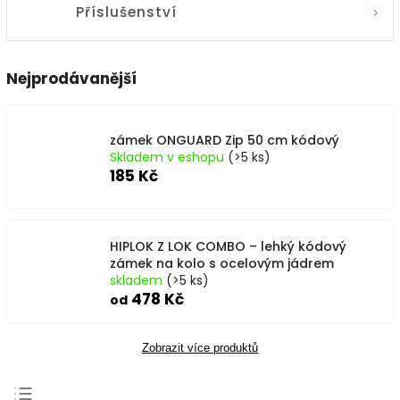
Příslušenství
Nejprodávanější
zámek ONGUARD Zip 50 cm kódový
Skladem v eshopu
(>5 ks)
185 Kč
HIPLOK Z LOK COMBO – lehký kódový
zámek na kolo s ocelovým jádrem
skladem
(>5 ks)
478 Kč
od
Zobrazit více produktů