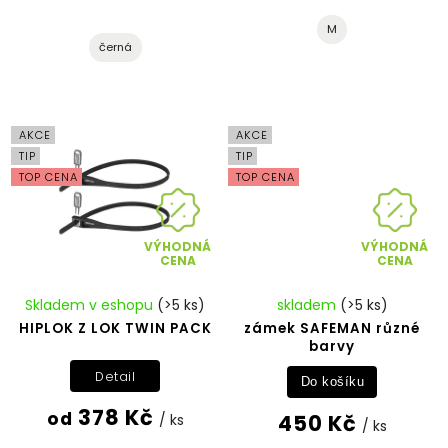
M
černá
AKCE
AKCE
TIP
TIP
TOP CENA
TOP CENA
VÝHODNÁ
VÝHODNÁ
CENA
CENA
Skladem v eshopu
(>5 ks)
skladem
(>5 ks)
HIPLOK Z LOK TWIN PACK
zámek SAFEMAN různé
barvy
Detail
Do košíku
378 Kč
od
450 Kč
/ ks
/ ks