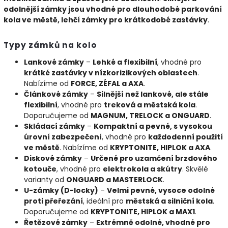
odolnější zámky jsou vhodné pro dlouhodobé parkování
kola ve městě, lehčí zámky pro krátkodobé zastávky
.
Typy zámků na kolo
Lankové zámky
–
Lehké a flexibilní
, vhodné pro
krátké zastávky v nízkorizikových oblastech
.
Nabízíme od
FORCE, ZÉFAL a AXA
.
Článkové zámky
–
Silnější než lankové, ale stále
flexibilní
, vhodné pro
treková a městská kola
.
Doporučujeme od
MAGNUM, TRELOCK a ONGUARD
.
Skládací zámky
–
Kompaktní a pevné, s vysokou
úrovní zabezpečení
, vhodné pro
každodenní použití
ve městě
. Nabízíme od
KRYPTONITE, HIPLOK a AXA
.
Diskové zámky
–
Určené pro uzamčení brzdového
kotouče
, vhodné pro
elektrokola a skútry
. Skvělé
varianty od
ONGUARD a MASTERLOCK
.
U-zámky (D-locky)
–
Velmi pevné, vysoce odolné
proti přeřezání
, ideální pro
městská a silniční kola
.
Doporučujeme od
KRYPTONITE, HIPLOK a MAX1
.
Řetězové zámky
–
Extrémně odolné, vhodné pro