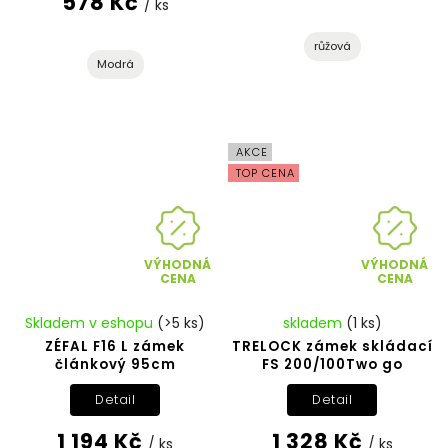
578 Kč
/ ks
růžová
Modrá
AKCE
TOP CENA
VÝHODNÁ
VÝHODNÁ
CENA
CENA
Skladem v eshopu
(>5 ks)
skladem
(1 ks)
ZÉFAL F16 L zámek
TRELOCK zámek skládací
článkový 95cm
FS 200/100Two go
Detail
Detail
1 194 Kč
1 328 Kč
/ ks
/ ks