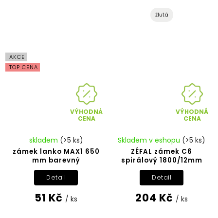
žlutá
AKCE
TOP CENA
VÝHODNÁ
VÝHODNÁ
CENA
CENA
skladem
(>5 ks)
Skladem v eshopu
(>5 ks)
zámek lanko MAX1 650
ZÉFAL zámek C6
mm barevný
spirálový 1800/12mm
Detail
Detail
51 Kč
204 Kč
/ ks
/ ks