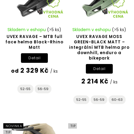
VÝHODNÁ
VÝHODNÁ
CENA
CENA
Skladem v eshopu
(>5 ks)
Skladem v eshopu
(>5 ks)
UVEX RAVAGE – MTB full
UVEX RAVAGE MOSS
face helma Black-Rhino
GREEN-BLACK MATT –
Matt
integrální MTB helma pro
downhill, enduro a
bikepark
Detail
2 329 Kč
Detail
od
/ ks
2 214 Kč
/ ks
52-55
56-59
52-55
56-59
60-63
NOVINKA
TIP
TIP