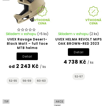
VÝHODNÁ
VÝHODNÁ
CENA
CENA
Skladem v eshopu
(>5 ks)
Skladem v eshopu
(2 ks)
UVEX Ravage Desert-
UVEX HELMA REVOLT MIPS
Black Matt – full face
OAK BROWN-RED 2023
MTB helma
Detail
Detail
4 738 Kč
/ ks
2 243 Kč
od
/ ks
52-57
52-55
56-59
60-63
TIP
AKCE