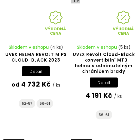
TIP
VÝHODNÁ
VÝHODNÁ
CENA
CENA
Skladem v eshopu
(4 ks)
Skladem v eshopu
(5 ks)
UVEX HELMA REVOLT MIPS
UVEX Revolt Cloud-Black
CLOUD-BLACK 2023
– konvertibilní MTB
helma s odnímatelným
chráničem brady
Detail
4 732 Kč
Detail
od
/ ks
4 191 Kč
/ ks
52-57
56-61
56-61