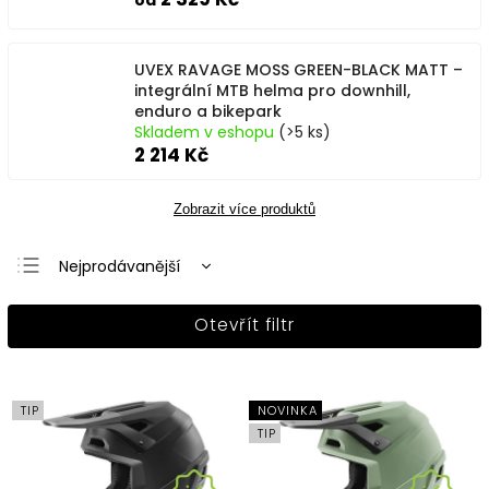
od
UVEX RAVAGE MOSS GREEN-BLACK MATT –
integrální MTB helma pro downhill,
enduro a bikepark
Skladem v eshopu
(>5 ks)
2 214 Kč
Zobrazit více produktů
Nejprodávanější
Nejlevnější
Otevřít filtr
Nejdražší
Abecedně
TIP
NOVINKA
TIP