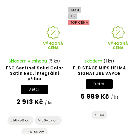
AKCE
TIP
TOP CENA
VÝHODNÁ
VÝHODNÁ
CENA
CENA
Skladem v eshopu
(5 ks)
skladem
(1 ks)
TSG Sentinel Solid Color
TLD STAGE MIPS HELMA
Satin Red, integrální
SIGNATURE VAPOR
přilba
Detail
Detail
5 989 Kč
/ ks
2 913 Kč
/ ks
XL-XX
L 58–59 cm
M 56–57 cm
S 54–55 cm