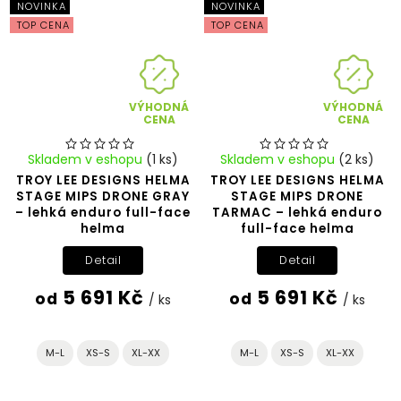
NOVINKA
NOVINKA
TOP CENA
TOP CENA
VÝHODNÁ
VÝHODNÁ
CENA
CENA
Skladem v eshopu
(1 ks)
Skladem v eshopu
(2 ks)
TROY LEE DESIGNS HELMA
TROY LEE DESIGNS HELMA
STAGE MIPS DRONE GRAY
STAGE MIPS DRONE
– lehká enduro full-face
TARMAC – lehká enduro
helma
full-face helma
Detail
Detail
5 691 Kč
5 691 Kč
od
od
/ ks
/ ks
M-L
XS-S
XL-XX
M-L
XS-S
XL-XX