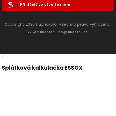
Přihlásit se přes Seznam
Copyright 2026
Hupnakolo
. Všechna práva vyhrazena.
Vytvořil
Shoptet
| Design
Shoptak.cz.
×
Splátková kalkulačka ESSOX