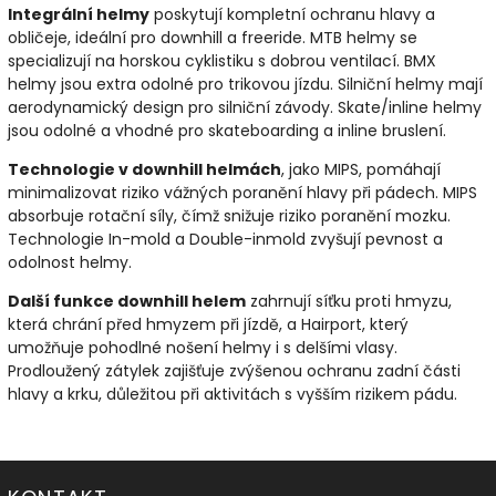
Integrální helmy
poskytují kompletní ochranu hlavy a
obličeje, ideální pro downhill a freeride. MTB helmy se
specializují na horskou cyklistiku s dobrou ventilací. BMX
helmy jsou extra odolné pro trikovou jízdu. Silniční helmy mají
aerodynamický design pro silniční závody. Skate/inline helmy
jsou odolné a vhodné pro skateboarding a inline bruslení.
Technologie v downhill helmách
, jako MIPS, pomáhají
minimalizovat riziko vážných poranění hlavy při pádech. MIPS
absorbuje rotační síly, čímž snižuje riziko poranění mozku.
Technologie In-mold a Double-inmold zvyšují pevnost a
odolnost helmy.
Další funkce downhill helem
zahrnují síťku proti hmyzu,
která chrání před hmyzem při jízdě, a Hairport, který
umožňuje pohodlné nošení helmy i s delšími vlasy.
Prodloužený zátylek zajišťuje zvýšenou ochranu zadní části
hlavy a krku, důležitou při aktivitách s vyšším rizikem pádu.