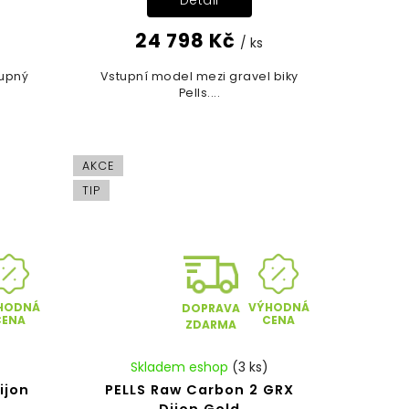
Detail
24 798 Kč
/ ks
tupný
Vstupní model mezi gravel biky
Pells....
AKCE
TIP
HODNÁ
VÝHODNÁ
DOPRAVA
CENA
CENA
ZDARMA
Skladem eshop
(3 ks)
ijon
PELLS Raw Carbon 2 GRX
Dijon Gold