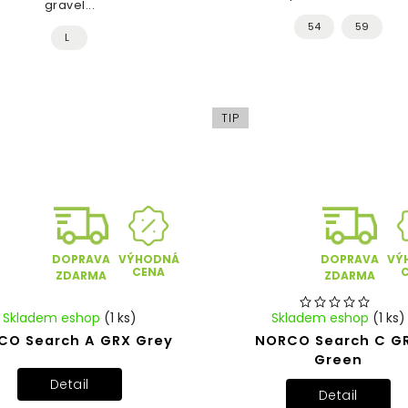
gravel...
54
59
L
TIP
VÝHODNÁ
VÝ
DOPRAVA
DOPRAVA
CENA
ZDARMA
ZDARMA
Skladem eshop
(1 ks)
Skladem eshop
(1 ks)
CO Search A GRX Grey
NORCO Search C G
Green
Detail
Detail