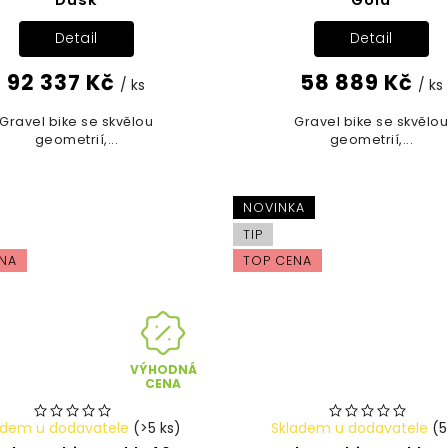
Detail
Detail
92 337 Kč
58 889 Kč
/ ks
/ ks
Gravel bike se skvělou
Gravel bike se skvělo
geometrií,...
geometrií,...
NOVINKA
TIP
NA
TOP CENA
VÝHODNÁ
CENA
adem u dodavatele
(>5 ks)
Skladem u dodavatele
(5