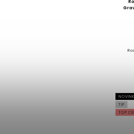
R
Gra
Roc
NOVIN
TIP
TOP CE