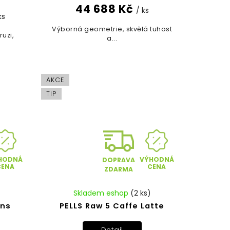
44 688 Kč
/ ks
ks
Výborná geometrie, skvělá tuhost
ruzi,
a...
AKCE
TIP
HODNÁ
VÝHODNÁ
DOPRAVA
CENA
CENA
ZDARMA
Skladem eshop
(2 ks)
ans
PELLS Raw 5 Caffe Latte