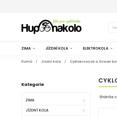
ZIMA
JÍZDNÍ KOLA
ELEKTROKOLA
Domů
/
Jízdní kola
/
Cyklokrosová a Gravel ko
CYKL
Kategorie
Sháníte c
ZIMA
JÍZDNÍ KOLA