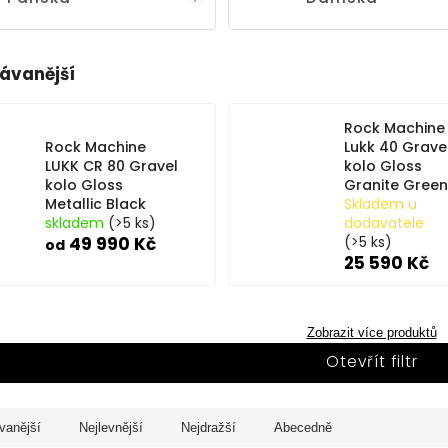
ávanější
Rock Machine
Rock Machine
Lukk 40 Grave
LUKK CR 80 Gravel
kolo Gloss
kolo Gloss
Granite Green
Metallic Black
Skladem u
skladem
(>5 ks)
dodavatele
49 990 Kč
(>5 ks)
od
25 590 Kč
Zobrazit více produktů
Otevřít filtr
vanější
Nejlevnější
Nejdražší
Abecedně