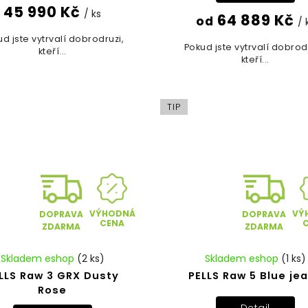
45 990 Kč
/ ks
64 889 Kč
od
/ 
d jste vytrvalí dobrodruzi,
Pokud jste vytrvalí dobrod
kteří...
kteří...
TIP
VÝHODNÁ
VÝ
DOPRAVA
DOPRAVA
CENA
ZDARMA
ZDARMA
Skladem eshop
(2 ks)
Skladem eshop
(1 ks)
LLS Raw 3 GRX Dusty
PELLS Raw 5 Blue je
Rose