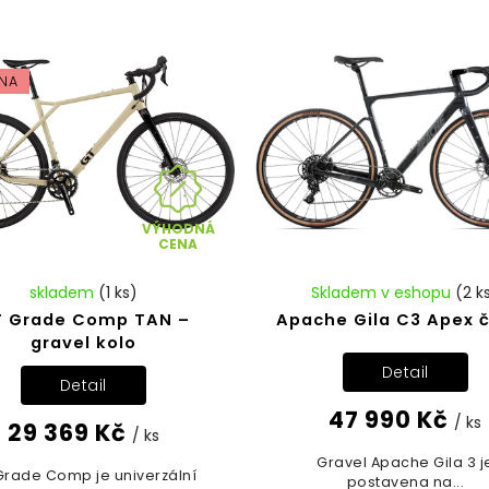
NA
VÝHODNÁ
CENA
skladem
(1 ks)
Skladem v eshopu
(2 k
 Grade Comp TAN –
Apache Gila C3 Apex 
gravel kolo
Detail
Detail
47 990 Kč
/ ks
29 369 Kč
/ ks
Gravel Apache Gila 3 j
Grade Comp je univerzální
postavena na...