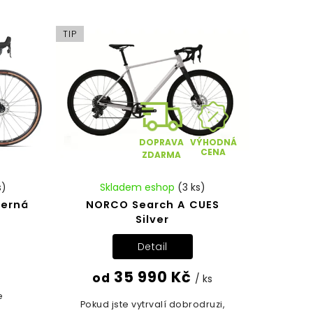
TIP
VÝHODNÁ
DOPRAVA
CENA
ZDARMA
s)
Skladem eshop
(3 ks)
černá
NORCO Search A CUES
Silver
Detail
35 990 Kč
od
/ ks
e
Pokud jste vytrvalí dobrodruzi,