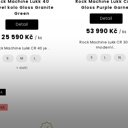
ock Machine Lukk 40
Rock Machine Lukk C
vel kolo Gloss Granite
Gloss Purple Garn
Green
Detail
Detail
53 990 Kč
/ ks
25 590 Kč
/ ks
Rock Machine Lukk CR 30
moderní...
k Machine Lukk CR 40 je...
S
L
XL
S
M
L
+ další
KA
NA