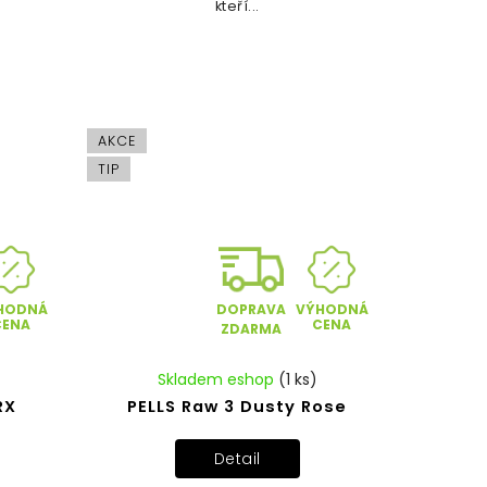
kteří...
AKCE
TIP
HODNÁ
VÝHODNÁ
DOPRAVA
CENA
CENA
ZDARMA
Skladem eshop
(1 ks)
RX
PELLS Raw 3 Dusty Rose
Detail