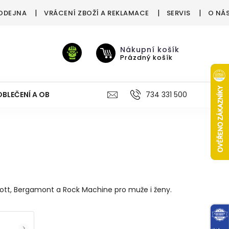
ODEJNA
VRÁCENÍ ZBOŽÍ A REKLAMACE
SERVIS
O NÁ
Nákupní košík
Prázdný košík
OBLEČENÍ A OBUV
VÝŽIVA
VÝPRODEJ %
734 331 500
TREN
ott, Bergamont a Rock Machine pro muže i ženy.