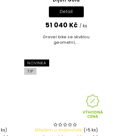
Detail
51 040 Kč
/ ks
u
Gravel bike se skvělou
geometrií,...
NOVINKA
TIP
VÝHODNÁ
CENA
 ks)
Skladem u dodavatele
(>5 ks)