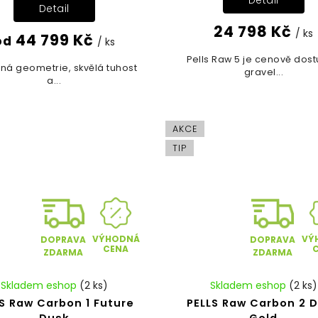
Detail
Detail
24 798 Kč
/ ks
44 799 Kč
od
/ ks
Pells Raw 5 je cenově dos
ná geometrie, skvělá tuhost
gravel...
a...
AKCE
TIP
VÝHODNÁ
VÝ
DOPRAVA
DOPRAVA
CENA
ZDARMA
ZDARMA
Skladem eshop
(2 ks)
Skladem eshop
(2 ks)
S Raw Carbon 1 Future
PELLS Raw Carbon 2 D
Dusk
Gold