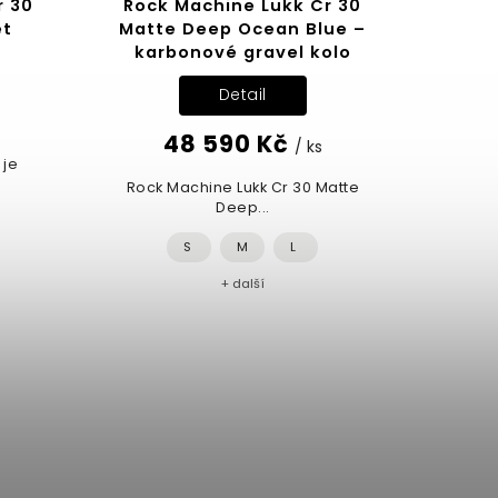
r 30
Rock Machine Lukk Cr 30
et
Matte Deep Ocean Blue –
karbonové gravel kolo
Detail
48 590 Kč
/ ks
 je
Rock Machine Lukk Cr 30 Matte
Deep...
S
M
L
+ další