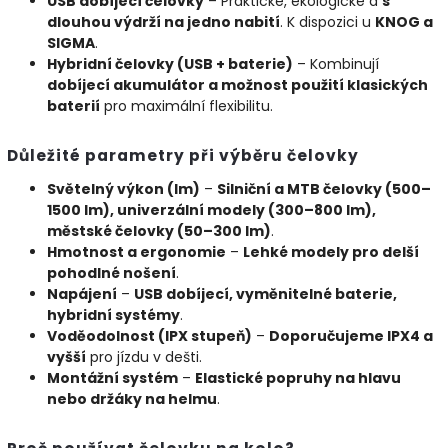
USB dobíjecí čelovky
– Praktické, ekologické a
s
dlouhou výdrží na jedno nabití
. K dispozici u
KNOG a
SIGMA
.
Hybridní čelovky (USB + baterie)
– Kombinují
dobíjecí akumulátor a možnost použití klasických
baterií
pro maximální flexibilitu.
Důležité parametry při výběru čelovky
Světelný výkon (lm)
–
Silniční a MTB čelovky (500–
1500 lm), univerzální modely (300–800 lm),
městské čelovky (50–300 lm)
.
Hmotnost a ergonomie
–
Lehké modely pro delší
pohodlné nošení
.
Napájení
–
USB dobíjecí, vyměnitelné baterie,
hybridní systémy
.
Voděodolnost (IPX stupeň)
–
Doporučujeme IPX4 a
vyšší
pro jízdu v dešti.
Montážní systém
–
Elastické popruhy na hlavu
nebo držáky na helmu
.