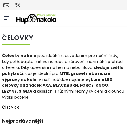
ČELOVKY
Čelovky na kolo
jsou ideálním osvětlením pro noční jízdy,
kdy potřebujete mít volné ruce a zároveň maximální přehled
o terénu. Díky upevnění na helmu nebo hlavu
sleduje světlo
pohyb očí
, což je ideální pro
MTB, gravel nebo noční
výpravy na kole
. V naší nabídce najdete
výkonné LED
čelovky od značek AXA, BLACKBURN, FORCE, KNOG,
LEZYNE, SIGMA a dalších
, s různými režimy svícení a dlouhou
výdrží baterie.
Číst více
Nejprodávanější