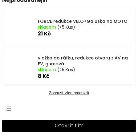
Nejprodávanější
FORCE redukce VELO+Galuska na MOTO
skladem
(>5 Kus)
21 Kč
vložka do ráfku, redukce otvoru z AV na
FV, gumová
skladem
(>5 Kus)
8 Kč
Zobrazit více produktů
Nejprodávanější
Otevřít filtr
Nejlevnější