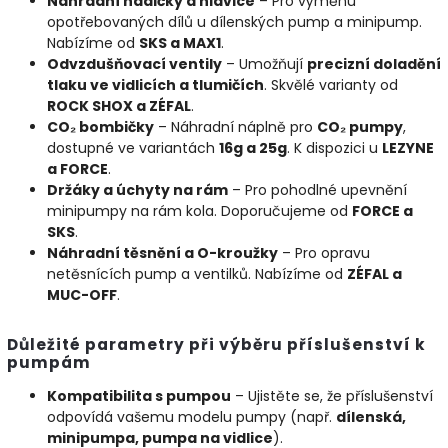
Náhradní hadičky a hlavice
– Pro výměnu
opotřebovaných dílů u dílenských pump a minipump.
Nabízíme od
SKS a MAX1
.
Odvzdušňovací ventily
– Umožňují
precizní doladění
tlaku ve vidlicích a tlumičích
. Skvělé varianty od
ROCK SHOX a ZÉFAL
.
CO₂ bombičky
– Náhradní náplně pro
CO₂ pumpy
,
dostupné ve variantách
16g a 25g
. K dispozici u
LEZYNE
a FORCE
.
Držáky a úchyty na rám
– Pro pohodlné upevnění
minipumpy na rám kola. Doporučujeme od
FORCE a
SKS
.
Náhradní těsnění a O-kroužky
– Pro opravu
netěsnících pump a ventilků. Nabízíme od
ZÉFAL a
MUC-OFF
.
Důležité parametry při výběru příslušenství k
pumpám
Kompatibilita s pumpou
– Ujistěte se, že příslušenství
odpovídá vašemu modelu pumpy (např.
dílenská,
minipumpa, pumpa na vidlice
).