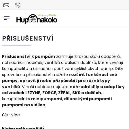
PŘISLUŠENSTVÍ
Příslušenství k pumpám
zahrnuje širokou škálu adaptérů,
náhradních hadiček, ventilků a dalších doplňků, které zvyšují
kompatibilitu a usnadňují používání cyklistických pump. Díky
správnému příslušenství můžete
rozšířit funkčnost své
pumpy, opravit ji nebo přizpůsobit pro různé typy
ventilků
. V naší nabídce najdete
náhradní díly a adaptéry
od značek LEZYNE, FORCE, ZÉFAL, SKS a dalších
,
kompatibilní s
minipumpami, dílenskými pumpami i
pumpami na vidlice
.
Číst více