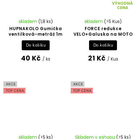
VÝHODNÁ
CENA
skladem
(1,8 ks)
skladem
(>5 Kus)
HUPNAKOLO Gumička
FORCE redukce
ventilková-metráž 1m
VELO+Galuska na MOTO
Do košíku
Do košíku
40 Kč
21 Kč
/ ks
/ Kus
AKCE
AKCE
TOP CENA
TOP CENA
skladem
(>5 ks)
Skladem v eshopu
(>5 ks)