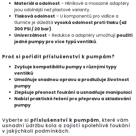
Materiál a odolnost
– Hliníkové a mosazné adaptéry
jsou odolnější než plastové varianty.
Tlaková odolnost
– U komponentů pro vidlice a
tlumiče je důležitá
vysoká odolnost proti tlaku (až
300 PSI / 20 bar)
.
Univerzálnost
– Redukce a adaptéry umožňují
použití
jedné pumpy pro více typů ventilků
.
Proč si pořídit příslušenství k pumpám?
Zvyšuje kompatibilitu pumpy s různými typy
ventilků
Umožňuje snadnou opravu a prodlužuje životnost
pumpy
Zlepšuje přesnost foukání a usnadňuje manipulaci
Nabízí praktické řešení pro přepravu a skladování
pumpy
Vyberte si
příslušenství k pumpám
, které vám
usnadní údržbu kola a zajistí spolehlivé foukání
v jakýchkoli podmínkách.