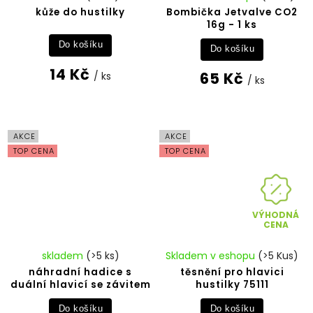
kůže do hustilky
Bombička Jetvalve CO2
16g - 1 ks
Do košíku
Do košíku
14 Kč
65 Kč
/ ks
/ ks
AKCE
AKCE
TOP CENA
TOP CENA
VÝHODNÁ
CENA
skladem
(>5 ks)
Skladem v eshopu
(>5 Kus)
náhradní hadice s
těsnění pro hlavici
duální hlavicí se závitem
hustilky 75111
Do košíku
Do košíku