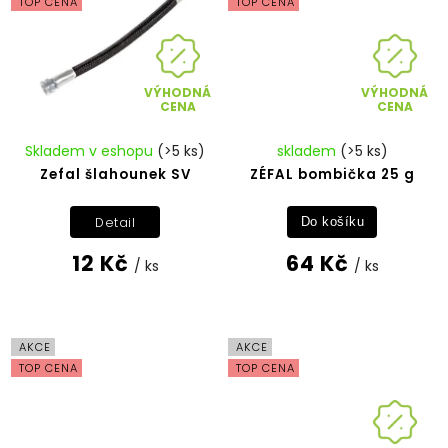
TOP CENA
TOP CENA
VÝHODNÁ
VÝHODNÁ
CENA
CENA
Skladem v eshopu
(>5 ks)
skladem
(>5 ks)
Zefal šlahounek SV
ZÉFAL bombička 25 g
Detail
Do košíku
12 Kč
64 Kč
/ ks
/ ks
AKCE
AKCE
TOP CENA
TOP CENA