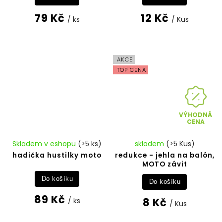
79 Kč
12 Kč
/ ks
/ Kus
AKCE
TOP CENA
VÝHODNÁ
CENA
Skladem v eshopu
(>5 ks)
skladem
(>5 Kus)
hadička hustilky moto
redukce - jehla na balón,
MOTO závit
Do košíku
Do košíku
89 Kč
8 Kč
/ ks
/ Kus