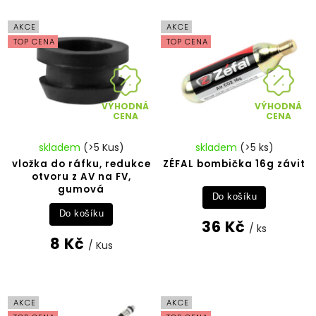
Nejdražší
Abecedně
AKCE
AKCE
TOP CENA
TOP CENA
VÝHODNÁ
VÝHODNÁ
CENA
CENA
skladem
(>5 Kus)
skladem
(>5 ks)
vložka do ráfku, redukce
ZÉFAL bombička 16g závit
otvoru z AV na FV,
gumová
Do košíku
Do košíku
36 Kč
/ ks
8 Kč
/ Kus
AKCE
AKCE