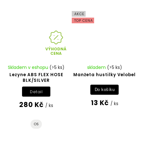
AKCE
TOP CENA
VÝHODNÁ
CENA
Skladem v eshopu
(>5 ks)
skladem
(>5 ks)
Lezyne ABS FLEX HOSE
Manžeta hustilky Velobel
BLK/SILVER
Do košíku
Detail
13 Kč
280 Kč
/ ks
/ ks
OS