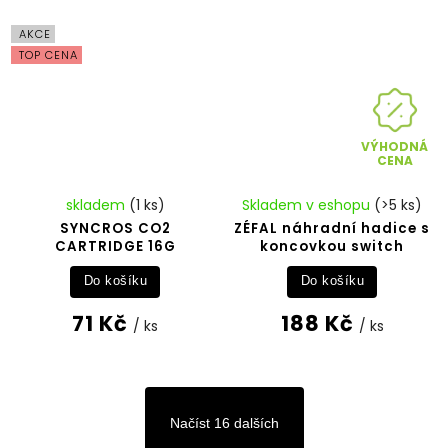
AKCE
TOP CENA
VÝHODNÁ
CENA
skladem
(1 ks)
Skladem v eshopu
(>5 ks)
SYNCROS CO2
ZÉFAL náhradní hadice s
CARTRIDGE 16G
koncovkou switch
Do košíku
Do košíku
71 Kč
188 Kč
/ ks
/ ks
Načíst 16 dalších