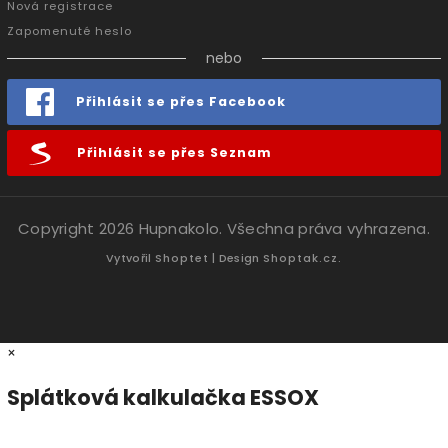
Nová registrace
Zapomenuté heslo
nebo
Přihlásit se přes Facebook
Přihlásit se přes Seznam
Copyright 2026
Hupnakolo
. Všechna práva vyhrazena.
Vytvořil
Shoptet
| Design
Shoptak.cz.
×
Splátková kalkulačka ESSOX