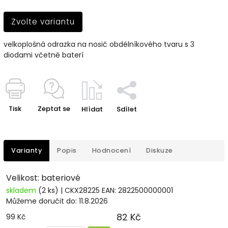
Zvolte variantu
velkoplošná odrazka na nosič obdélníkového tvaru s 3
diodami včetně baterí
Tisk
Zeptat se
Hlídat
Sdílet
Varianty
Popis
Hodnocení
Diskuze
Velikost: bateriové
skladem
(2 ks)
| CKX28225
EAN:
2822500000001
Můžeme doručit do:
11.8.2026
82 Kč
99 Kč