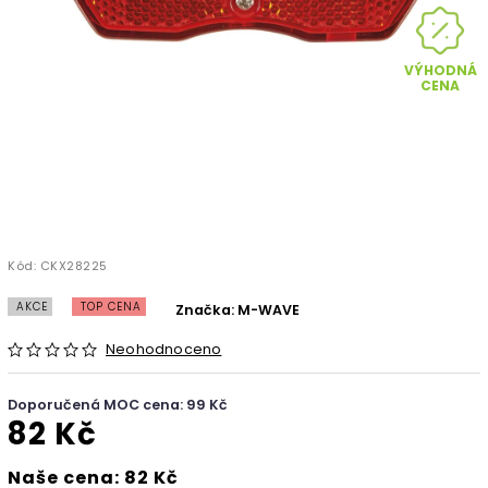
VÝHODNÁ
CENA
Kód:
CKX28225
AKCE
TOP CENA
Značka:
M-WAVE
Neohodnoceno
Doporučená MOC cena: 99 Kč
82 Kč
Naše cena: 82 Kč