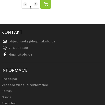
KONTAKT
objednavky
@
hupnakolo.cz
734 331 500
Hupnakolo.cz
INFORMACE
Prodejna
Vrácení zboží a reklamace
Servis
O nás
Poradna