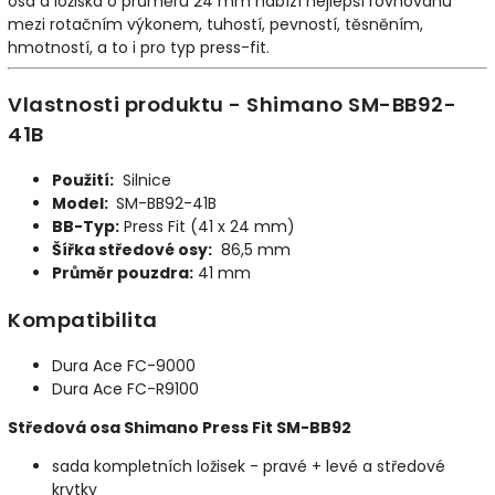
osa a ložiska o průměru 24 mm nabízí nejlepší rovnováhu
mezi rotačním výkonem, tuhostí, pevností, těsněním,
hmotností, a to i pro typ press-fit.
Vlastnosti produktu - Shimano SM-BB92-
41B
Použití:
Silnice
Model:
SM-BB92-41B
BB-Typ:
Press Fit (41 x 24 mm)
Šířka středové osy:
86,5 mm
Průměr pouzdra:
41 mm
Kompatibilita
Dura Ace FC-9000
Dura Ace FC-R9100
Středová osa Shimano Press Fit SM-BB92
sada kompletních ložisek - pravé + levé a středové
krytky