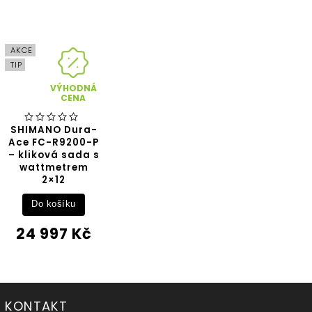
AKCE
TIP
VÝHODNÁ
CENA
SHIMANO Dura-
Ace FC-R9200-P
– kliková sada s
wattmetrem
2×12
Do košíku
24 997 Kč
KONTAKT