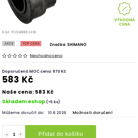
VÝHODNÁ
CENA
Kód:
PLISMBB9241B
AKCE
TOP CENA
Značka:
SHIMANO
Neohodnoceno
Doporučená MOC cena: 870 Kč
583 Kč
Naše cena: 583 Kč
Skladem eshop
(>5 ks)
Můžeme doručit do:
10.8.2026
Možnosti doručení
Přidat do košíku