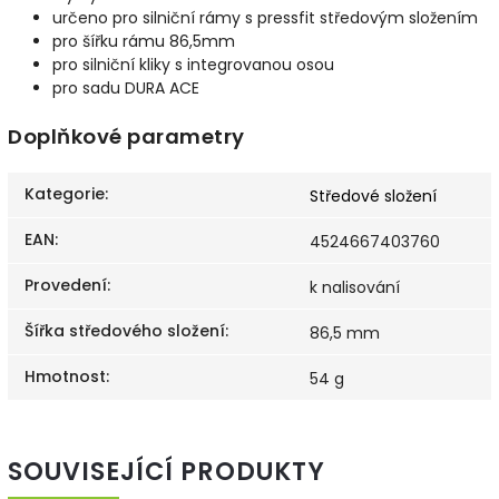
určeno pro silniční rámy s pressfit středovým složením
pro šířku rámu 86,5mm
pro silniční kliky s integrovanou osou
pro sadu DURA ACE
Doplňkové parametry
Kategorie
:
Středové složení
EAN
:
4524667403760
Provedení
:
k nalisování
Šířka středového složení
:
86,5 mm
Hmotnost
:
54 g
SOUVISEJÍCÍ PRODUKTY