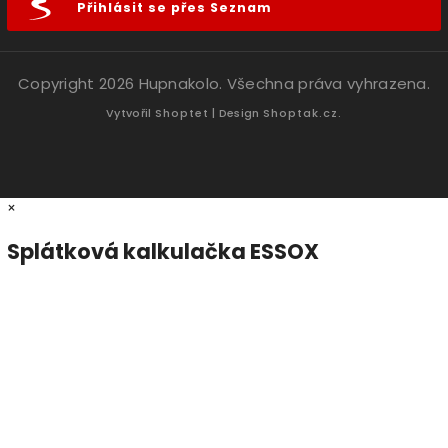
Přihlásit se přes Seznam
Copyright 2026
Hupnakolo
. Všechna práva vyhrazena.
Vytvořil
Shoptet
| Design
Shoptak.cz.
×
Splátková kalkulačka ESSOX