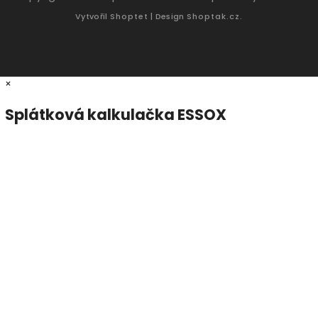
Vytvořil
Shoptet
| Design
Shoptak.cz.
×
Splátková kalkulačka ESSOX