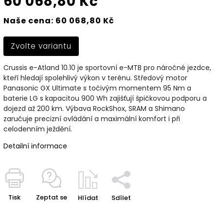
60 068,80 Kč
Naše cena: 60 068,80 Kč
Zvolte variantu
Crussis e-Atland 10.10 je sportovní e-MTB pro náročné jezdce,
kteří hledají spolehlivý výkon v terénu. Středový motor
Panasonic GX Ultimate s točivým momentem 95 Nm a
baterie LG s kapacitou 900 Wh zajišťují špičkovou podporu a
dojezd až 200 km. Výbava RockShox, SRAM a Shimano
zaručuje precizní ovládání a maximální komfort i při
celodenním ježdění.
Detailní informace
Tisk
Zeptat se
Hlídat
Sdílet