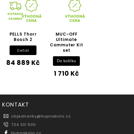
DOPRAVA
VÝHODNÁ
VÝHODNÁ
ZDARMA
CENA
CENA
PELLS Thorr
MUC-OFF
Bosch 2
Ultimate
Commuter Kit
set
Detail
84 889 Kč
Do košíku
1 710 Kč
KONTAKT
objednavky
@
hupnakolo.cz
734 331 500
Hupnakolo.cz