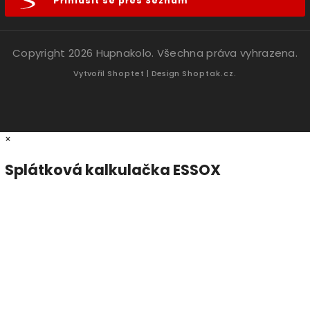
Přihlásit se přes Seznam
Copyright 2026
Hupnakolo
. Všechna práva vyhrazena.
Vytvořil
Shoptet
| Design
Shoptak.cz.
×
Splátková kalkulačka ESSOX