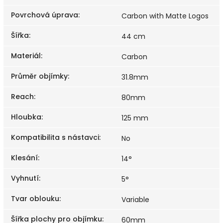
Povrchová úprava
:
Carbon with Matte Logos
Šířka
:
44 cm
Materiál
:
Carbon
Průměr objímky
:
31.8mm
Reach
:
80mm
Hloubka
:
125 mm
Kompatibilita s nástavci
:
No
Klesání
:
14°
Vyhnutí
:
5°
Tvar oblouku
:
Variable
Šířka plochy pro objímku
:
60mm