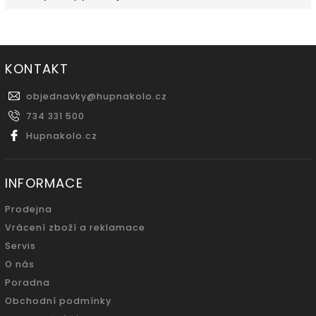
KONTAKT
objednavky
@
hupnakolo.cz
734 331 500
Hupnakolo.cz
INFORMACE
Prodejna
Vrácení zboží a reklamace
Servis
O nás
Poradna
Obchodní podmínky