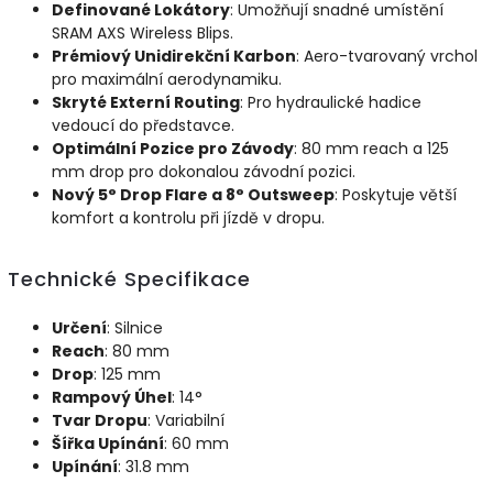
Definované Lokátory
: Umožňují snadné umístění
SRAM AXS Wireless Blips.
Prémiový Unidirekční Karbon
: Aero-tvarovaný vrchol
pro maximální aerodynamiku.
Skryté Externí Routing
: Pro hydraulické hadice
vedoucí do představce.
Optimální Pozice pro Závody
: 80 mm reach a 125
mm drop pro dokonalou závodní pozici.
Nový 5° Drop Flare a 8° Outsweep
: Poskytuje větší
komfort a kontrolu při jízdě v dropu.
Technické Specifikace
Určení
: Silnice
Reach
: 80 mm
Drop
: 125 mm
Rampový Úhel
: 14°
Tvar Dropu
: Variabilní
Šířka Upínání
: 60 mm
Upínání
: 31.8 mm