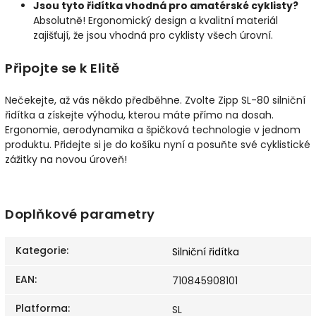
Jsou tyto řidítka vhodná pro amatérské cyklisty?
Absolutně! Ergonomický design a kvalitní materiál
zajišťují, že jsou vhodná pro cyklisty všech úrovní.
Připojte se k Elitě
Nečekejte, až vás někdo předběhne. Zvolte Zipp SL-80 silniční
řidítka a získejte výhodu, kterou máte přímo na dosah.
Ergonomie, aerodynamika a špičková technologie v jednom
produktu. Přidejte si je do košíku nyní a posuňte své cyklistické
zážitky na novou úroveň!
Doplňkové parametry
Kategorie
:
Silniční řidítka
EAN
:
710845908101
Platforma
:
SL