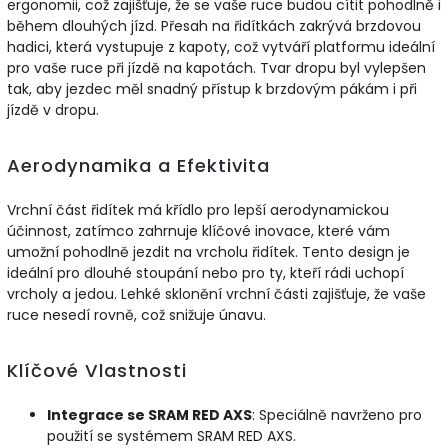
ergonomii, což zajišťuje, že se vaše ruce budou cítit pohodlně i
během dlouhých jízd. Přesah na řidítkách zakrývá brzdovou
hadici, která vystupuje z kapoty, což vytváří platformu ideální
pro vaše ruce při jízdě na kapotách. Tvar dropu byl vylepšen
tak, aby jezdec měl snadný přístup k brzdovým pákám i při
jízdě v dropu.
Aerodynamika a Efektivita
Vrchní část řidítek má křídlo pro lepší aerodynamickou
účinnost, zatímco zahrnuje klíčové inovace, které vám
umožní pohodlně jezdit na vrcholu řidítek. Tento design je
ideální pro dlouhé stoupání nebo pro ty, kteří rádi uchopí
vrcholy a jedou. Lehké sklonění vrchní části zajišťuje, že vaše
ruce nesedí rovně, což snižuje únavu.
Klíčové Vlastnosti
Integrace se SRAM RED AXS
: Speciálně navrženo pro
použití se systémem SRAM RED AXS.