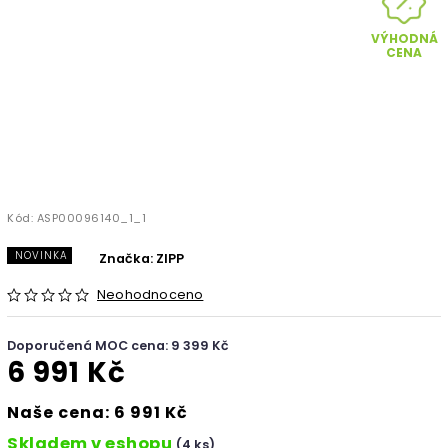
VÝHODNÁ
CENA
Kód:
ASP00096140_1_1
NOVINKA
Značka:
ZIPP
Neohodnoceno
Doporučená MOC cena: 9 399 Kč
6 991 Kč
Naše cena: 6 991 Kč
Skladem v eshopu
(4 ks)