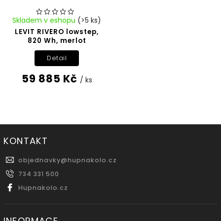
Skladem v eshopu
(>5 ks)
LEVIT RIVERO lowstep,
820 Wh, merlot
Detail
59 885 Kč
/ ks
KONTAKT
objednavky
@
hupnakolo.cz
734 331 500
Hupnakolo.cz
INFORMACE