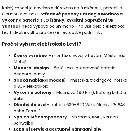
Každý model je navržen s důrazem na funkčnost, pohodlí a
dlouhou životnost.
Středové pohony Bafang a Motinova
,
výkonné baterie s LG články
,
kvalitní odpružení SR
Suntour
nebo výbava od Shimano – to vše dělá z elektrokol
Levit ideální volbu pro české i evropské podmínky.
Proč si vybrat elektrokolo Levit?
Český výrobce
– montáž a vývoj v Novém Městě nad
Metují
Moderní design
– čisté linie, integrované baterie,
decentní barvy
Široká nabídka modelů
– městská, trekingová, horská
a SUV elektrokola
Výkonné pohony
– Motinova (90 Nm), Bafang M410 a
další
Dlouhý dojezd
– baterie 630–820 Wh s články LG, BAK
nebo Terra-E
Spolehlivé komponenty
– Shimano, KMC, Remerx,
Schwalbe
Lokální servis a dostupné náhradní díly