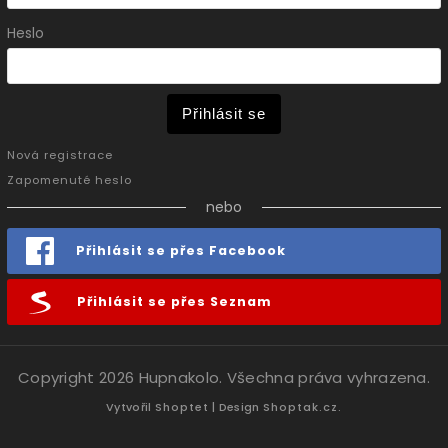
Heslo
Přihlásit se
Nová registrace
Zapomenuté heslo
nebo
Přihlásit se přes Facebook
Přihlásit se přes Seznam
Copyright 2026
Hupnakolo
. Všechna práva vyhrazena.
Vytvořil
Shoptet
| Design
Shoptak.cz.