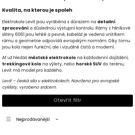
Kvalita, na kterou je spoleh
Elektrokola Levit jsou vyráběna s důrazem na
detailní
zpracování
a důslednou výstupní kontrolu. Rámy z hliníkové
slitiny 6061 jsou lehké a pevné, kabeláž je vedena vnitřkem
rámu a geometrie odpovídá evropským normám. Díky tomu
jsou kola nejen funkční, ale i vizuálně čistá a moderní.
Ať už hledáš
městské elektrokolo
na každodenní dojíždění,
trekkingové kolo
na výlety, nebo
horské SUV
do terénu,
Levit má model pro každého.
Levit – česká síla v elektrokolech. Navrženo pro evropské
cyklisty, vyrobeno srdcem.
Otevřít filtr
Nejprodávanější
Nejlevnější