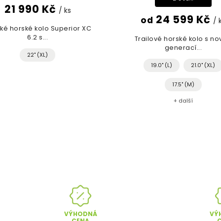
21 990 Kč
/ ks
24 599 Kč
od
/ 
ké horské kolo Superior XC
6.2 s...
Trailové horské kolo s n
generací...
22" (XL)
19.0" (L)
21.0" (XL)
17.5" (M)
+ další
VÝHODNÁ
VÝ
CENA