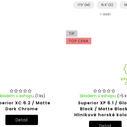
17.5" (M)
15.5" (S)
19
+ další
TIP
TOP CENA
VÝ
Skladem v eshopu
(1 ks)
Skladem v eshopu
(>5 k
perior XC 6.2 / Matte
Superior XP 6.1 / Gl
Dark Chrome
Black / Matte Black
Hliníkové horské kolo
Detail
Detail