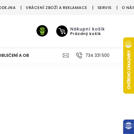
ODEJNA
VRÁCENÍ ZBOŽÍ A REKLAMACE
SERVIS
O NÁ
Nákupní košík
Prázdný košík
OBLEČENÍ A OBUV
VÝŽIVA
VÝPRODEJ %
734 331 500
TREN