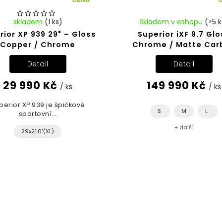
skladem
(1 ks)
Skladem v eshopu
(>5 k
rior XP 939 29" – Gloss
Superior iXF 9.7 Glo
Copper / Chrome
Chrome / Matte Car
Detail
Detail
29 990 Kč
149 990 Kč
/ ks
/ ks
perior XP 939 je špičkové
S
M
L
sportovní...
+ další
29x21.0"(XL)