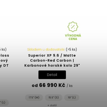
VÝHODNÁ
CENA
5 ks)
Skladem u dodavatele
(>5 ks)
Gloss
Superior XP 9.6 / Matte
nový
Carbon-Red Carbon |
ly DT
Karbonové horské kolo 29"
Detail
66 990 Kč
od
/ ks
17.5" (M)
15.5" (S)
19" (L)
" (L)
+ další