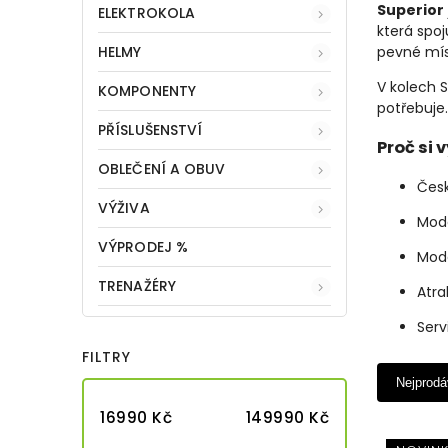
Superior
ELEKTROKOLA
která spoj
HELMY
pevné mís
V kolech S
KOMPONENTY
potřebuje.
PŘÍSLUŠENSTVÍ
Proč si 
OBLEČENÍ A OBUV
Česk
VÝŽIVA
Mode
VÝPRODEJ %
Mode
TRENAŽÉRY
Atra
Serv
FILTRY
Nejprodá
16990
Kč
149990
Kč