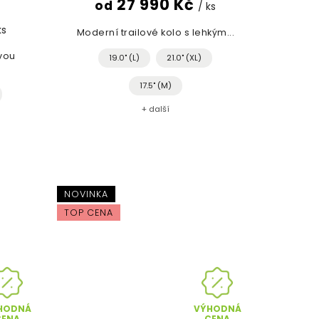
27 990 Kč
od
/ ks
ks
Moderní trailové kolo s lehkým...
ovou
19.0" (L)
21.0" (XL)
17.5" (M)
+ další
NOVINKA
TOP CENA
HODNÁ
VÝHODNÁ
CENA
CENA