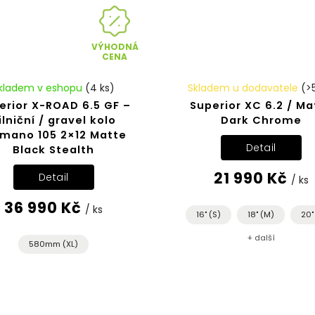
VÝHODNÁ
CENA
kladem v eshopu
(4 ks)
Skladem u dodavatele
(>
erior X-ROAD 6.5 GF –
Superior XC 6.2 / Ma
ilniční / gravel kolo
Dark Chrome
imano 105 2×12 Matte
Detail
Black Stealth
21 990 Kč
Detail
/ ks
36 990 Kč
/ ks
16" (S)
18" (M)
20"
+ další
580mm (XL)