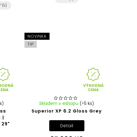
" (L)
NOVINKA
TIP
HODNÁ
VÝHODNÁ
CENA
CENA
s)
Skladem v eshopu
(>5 ks)
oss
Superior XP 6.2 Gloss Grey
 |
 29"
Detail