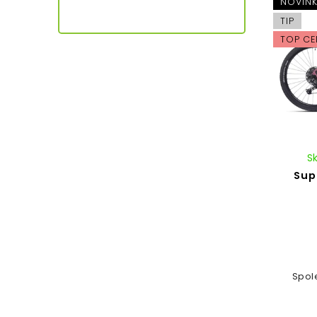
NOVIN
TIP
TOP CE
S
Sup
Spole