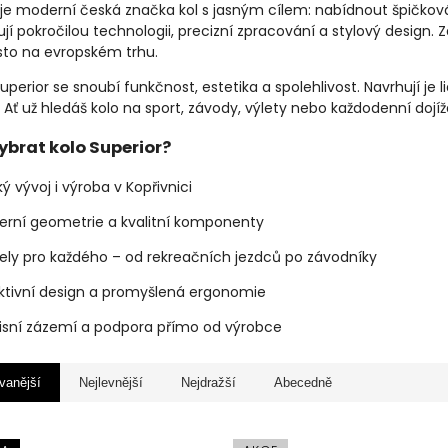
je moderní česká značka kol s jasným cílem: nabídnout špičková h
ují pokročilou technologii, precizní zpracování a stylový design. 
to na evropském trhu.
uperior se snoubí funkčnost, estetika a spolehlivost. Navrhují je li
 Ať už hledáš kolo na sport, závody, výlety nebo každodenní dojí
vybrat kolo Superior?
ý vývoj i výroba v Kopřivnici
rní geometrie a kvalitní komponenty
ly pro každého – od rekreačních jezdců po závodníky
ktivní design a promyšlená ergonomie
isní zázemí a podpora přímo od výrobce
vanější
Nejlevnější
Nejdražší
Abecedně