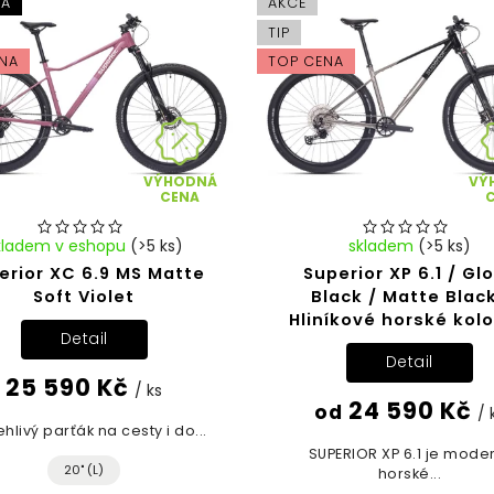
KA
AKCE
TIP
NA
TOP CENA
VÝHODNÁ
VÝ
CENA
kladem v eshopu
(>5 ks)
skladem
(>5 ks)
erior XC 6.9 MS Matte
Superior XP 6.1 / Gl
Soft Violet
Black / Matte Black
Hliníkové horské kolo
Detail
Detail
25 590 Kč
/ ks
24 590 Kč
od
/ 
hlivý parťák na cesty i do...
SUPERIOR XP 6.1 je mode
20" (L)
horské...