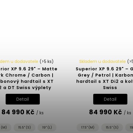
adem u dodavatele
(>5 ks)
Skladem u dodavatele
(>
rior XP 9.6 29" – Matte
Superior XP 9.6 29" – 
rk Chrome / Carbon |
Grey / Petrol | Karbo
bonový hardtail s XT
hardtail s XT Di2 a ko
2 a DT Swiss výplety
Swiss
Detail
Detail
84 990 Kč
84 990 Kč
/ ks
/ ks
" (M)
15.5" (S)
19" (L)
17.5" (M)
15.5" (S)
19