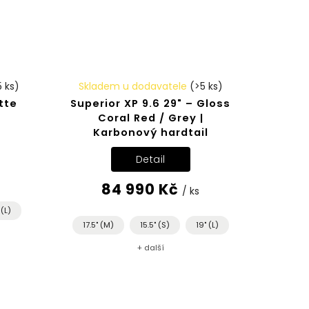
5 ks)
Skladem u dodavatele
(>5 ks)
tte
Superior XP 9.6 29" – Gloss
Coral Red / Grey |
Karbonový hardtail
Detail
84 990 Kč
/ ks
 (L)
17.5" (M)
15.5" (S)
19" (L)
+ další