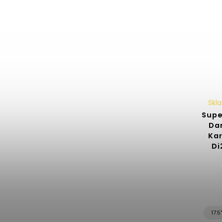
Skl
Supe
Da
Kar
Di
17.5