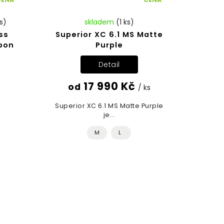
s)
skladem
(1 ks)
ss
Superior XC 6.1 MS Matte
bon
Purple
Detail
17 990 Kč
od
/ ks
Superior XC 6.1 MS Matte Purple
je...
M
L