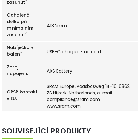
zasunutí
:
Odhalená
délka při
418.2mm
minimálním
zasunutí
:
Nabíječka v
USB-C charger - no cord
balení
:
Zdroj
AXS Battery
napájení
:
SRAM Europe, Paasbosweg 14–16, 6862
GPSR kontakt
ZS Nijkerk, Netherlands, e-mail:
v EU
:
compliance@sram.com |
www.sram.com
SOUVISEJÍCÍ PRODUKTY