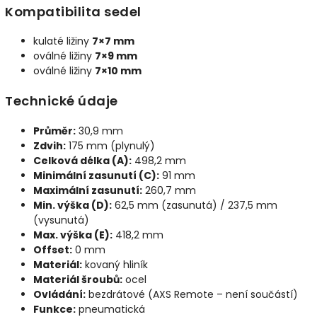
Kompatibilita sedel
kulaté ližiny
7×7 mm
oválné ližiny
7×9 mm
oválné ližiny
7×10 mm
Technické údaje
Průměr:
30,9 mm
Zdvih:
175 mm (plynulý)
Celková délka (A):
498,2 mm
Minimální zasunutí (C):
91 mm
Maximální zasunutí:
260,7 mm
Min. výška (D):
62,5 mm (zasunutá) / 237,5 mm
(vysunutá)
Max. výška (E):
418,2 mm
Offset:
0 mm
Materiál:
kovaný hliník
Materiál šroubů:
ocel
Ovládání:
bezdrátové (AXS Remote – není součástí)
Funkce:
pneumatická