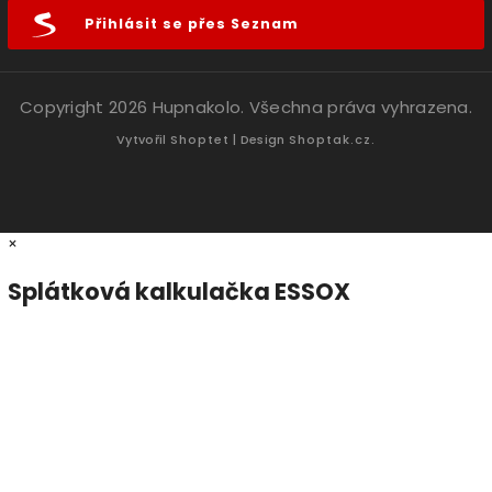
Přihlásit se přes Seznam
Copyright 2026
Hupnakolo
. Všechna práva vyhrazena.
Vytvořil
Shoptet
| Design
Shoptak.cz.
×
Splátková kalkulačka ESSOX