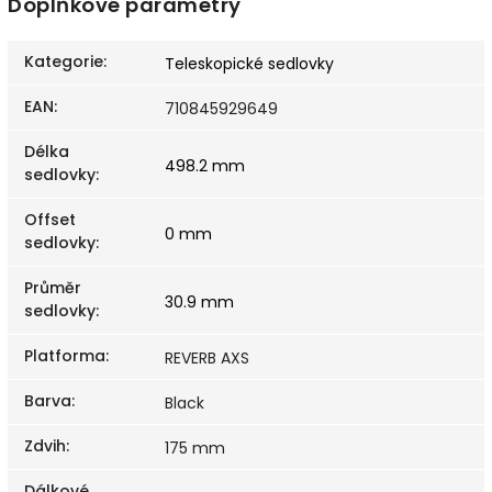
Doplňkové parametry
Kategorie
:
Teleskopické sedlovky
EAN
:
710845929649
Délka
498.2 mm
sedlovky
:
Offset
0 mm
sedlovky
:
Průměr
30.9 mm
sedlovky
:
Platforma
:
REVERB AXS
Barva
:
Black
Zdvih
:
175 mm
Dálkové