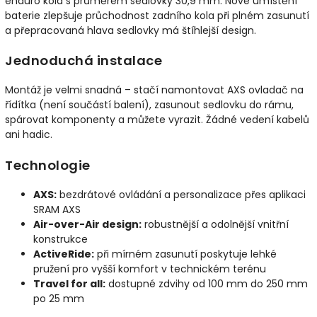
enduro kola s průměrem sedlovky 30,9 mm. Nové umístění
baterie zlepšuje průchodnost zadního kola při plném zasunutí
a přepracovaná hlava sedlovky má štíhlejší design.
Jednoduchá instalace
Montáž je velmi snadná – stačí namontovat AXS ovladač na
řídítka (není součástí balení), zasunout sedlovku do rámu,
spárovat komponenty a můžete vyrazit. Žádné vedení kabelů
ani hadic.
Technologie
AXS:
bezdrátové ovládání a personalizace přes aplikaci
SRAM AXS
Air-over-Air design:
robustnější a odolnější vnitřní
konstrukce
ActiveRide:
při mírném zasunutí poskytuje lehké
pružení pro vyšší komfort v technickém terénu
Travel for all:
dostupné zdvihy od 100 mm do 250 mm
po 25 mm