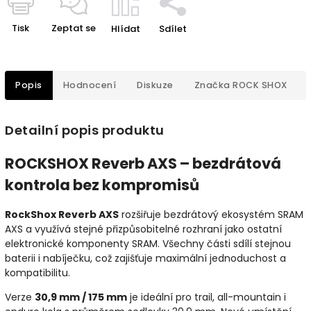
Tisk
Zeptat se
Hlídat
Sdílet
Popis
Hodnocení
Diskuze
Značka
ROCK SHOX
Detailní popis produktu
ROCKSHOX Reverb AXS – bezdrátová
kontrola bez kompromisů
RockShox Reverb AXS
rozšiřuje bezdrátový ekosystém SRAM
AXS a využívá stejné přizpůsobitelné rozhraní jako ostatní
elektronické komponenty SRAM. Všechny části sdílí stejnou
baterii i nabíječku, což zajišťuje maximální jednoduchost a
kompatibilitu.
Verze
30,9 mm / 175 mm
je ideální pro trail, all-mountain i