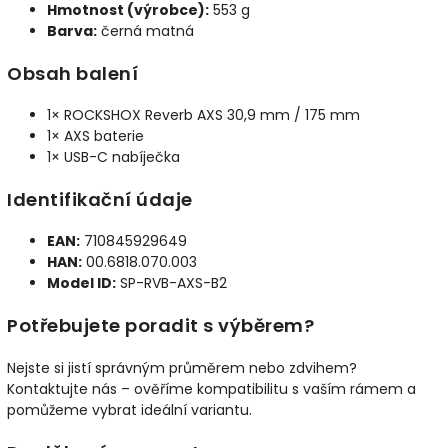
Hmotnost (výrobce):
553 g
Barva:
černá matná
Obsah balení
1× ROCKSHOX Reverb AXS 30,9 mm / 175 mm
1× AXS baterie
1× USB-C nabíječka
Identifikační údaje
EAN:
710845929649
HAN:
00.6818.070.003
Model ID:
SP-RVB-AXS-B2
Potřebujete poradit s výběrem?
Nejste si jistí správným průměrem nebo zdvihem?
Kontaktujte nás – ověříme kompatibilitu s vaším rámem a
pomůžeme vybrat ideální variantu.