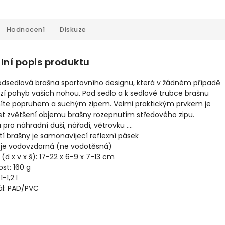
Hodnocení
Diskuze
lní popis produktu
odsedlová brašna sportovního designu, která v žádném případě
í pohyb vašich nohou. Pod sedlo a k sedlové trubce brašnu
níte popruhem a suchým zipem. Velmi praktickým prvkem je
t zvětšení objemu brašny rozepnutím středového zipu.
pro náhradní duši, nářadí, větrovku ....
í brašny je samonavíjecí reflexní pásek
 je vodovzdorná (ne vodotěsná)
(d x v x š): 17-22 x 6-9 x 7-13 cm
st: 160 g
-1,2 l
ál: PAD/PVC