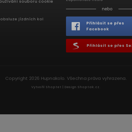
oužívání souboru cookie
nebo
obsluze jízdních kol
Přihlásit se přes
Facebook
Přihlásit se přes 
Copyright 2026
Hupnakolo
. Všechna práva vyhrazena.
Vytvořil
Shoptet
| Design
Shoptak.cz.