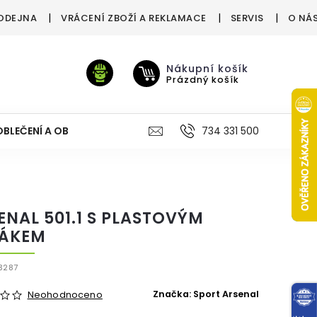
ODEJNA
VRÁCENÍ ZBOŽÍ A REKLAMACE
SERVIS
O NÁ
Nákupní košík
Prázdný košík
OBLEČENÍ A OBUV
VÝŽIVA
VÝPRODEJ %
734 331 500
TREN
ENAL 501.1 S PLASTOVÝM
ÁKEM
3287
Značka:
Sport Arsenal
Neohodnoceno