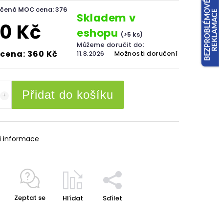
čená MOC cena: 376
Skladem v
0 Kč
eshopu
(>5 ks)
Můžeme doručit do:
cena: 360 Kč
11.8.2026
Možnosti doručení
Přidat do košíku
í informace
Zeptat se
Hlídat
Sdílet