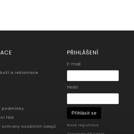
MACE
PŘIHLÁŠENÍ
E-mail
zboží a reklamace
Heslo
í podmínky
Přihlásit se
ní řád
Nová registrace
 ochrany osobních údajů
Zapomenuté heslo