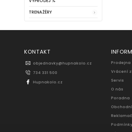
VÝPRODEJ %
TRENAŽÉRY
KONTAKT
INFOR
Prodejna
objednavky
@
hupnakolo.cz
Vrácení 
734 331 500
Servis
Hupnakolo.cz
O nás
Poradna
Obchodn
Reklamač
Podmínky