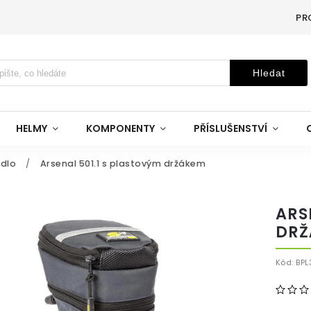
PR
Hledat
HELMY
KOMPONENTY
PŘÍSLUŠENSTVÍ
dlo
/
Arsenal 501.1 s plastovým držákem
ARS
DRŽ
Kód:
BPL