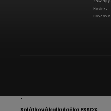
Zásady p
Novinky
Návody k 
×
Splátková kalkulačka ESSOX