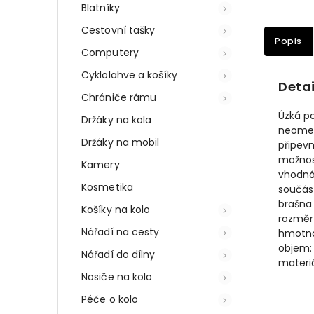
Blatníky
Cestovní tašky
Popis
Computery
Cyklolahve a košíky
Detai
Chrániče rámu
Úzká p
Držáky na kola
neomez
Držáky na mobil
připev
možnos
Kamery
vhodná 
Kosmetika
součást
brašna
Košíky na kolo
rozměr 
Nářadí na cesty
hmotno
objem: 1
Nářadí do dílny
materi
Nosiče na kolo
Péče o kolo