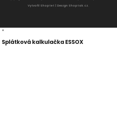
Vytvořil
Shoptet
| Design
Shoptak.cz.
×
Splátková kalkulačka ESSOX