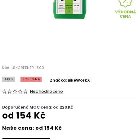
VÝHODNÁ
CENA
Kód:
LSKGREENER_500
AKCE
TOP CENA
Značka:
BikeWorkX
Neohodnoceno
Doporučená MOC cena: od 220 Kč
od
154 Kč
Naše cena: od 154 Kč