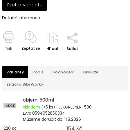
Zvolte variantu
Detailní informace
Tisk
Zeptat se
Hlídat
Sdílet
Varianty
Popis
Hodnocení
Diskuze
Značka
BikeWorkX
objem: 500ml
AKCE
skladem
(>5 ks)
| LSKGREENER_500
EAN:
8594052650334
Můžeme doručit do:
11.8.2026
154 Kč
220 Kč