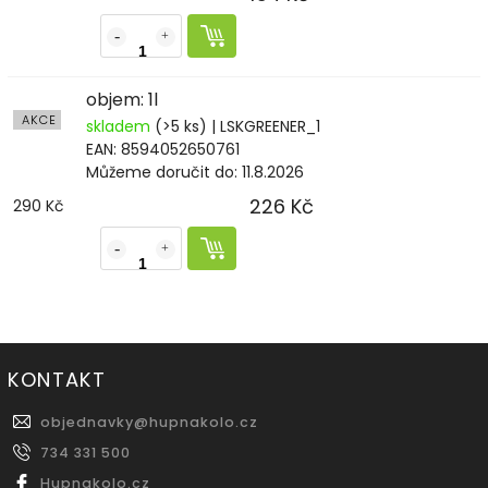
objem: 1l
AKCE
skladem
(>5 ks)
| LSKGREENER_1
EAN:
8594052650761
Můžeme doručit do:
11.8.2026
226 Kč
290 Kč
KONTAKT
objednavky
@
hupnakolo.cz
734 331 500
Hupnakolo.cz