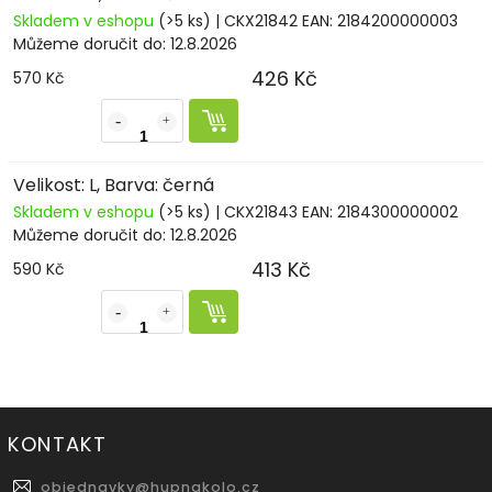
Skladem v eshopu
(>5 ks)
| CKX21842
EAN:
2184200000003
Můžeme doručit do:
12.8.2026
426 Kč
570 Kč
Velikost: L, Barva: černá
Skladem v eshopu
(>5 ks)
| CKX21843
EAN:
2184300000002
Můžeme doručit do:
12.8.2026
413 Kč
590 Kč
KONTAKT
objednavky
@
hupnakolo.cz