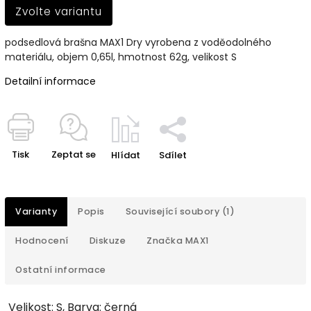
Zvolte variantu
podsedlová brašna MAX1 Dry vyrobena z voděodolného
materiálu, objem 0,65l, hmotnost 62g, velikost S
Detailní informace
Tisk
Zeptat se
Hlídat
Sdílet
Varianty
Popis
Související soubory (1)
Hodnocení
Diskuze
Značka
MAX1
Ostatní informace
Velikost: S, Barva: černá