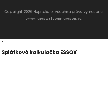
Copyright 2026
Hupnakolo
. Všechna práva vyhrazena.
Vytvořil
Shoptet
| Design
Shoptak.cz.
×
Splátková kalkulačka ESSOX