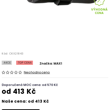
VÝHODNÁ
CENA
Kód:
CKX21843
AKCE
TOP CENA
Značka:
MAX1
Neohodnoceno
Doporučená MOC cena: od 570 Kč
od
413 Kč
Naše cena: od 413 Kč