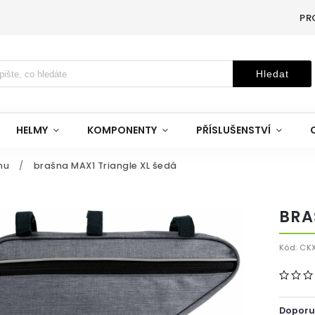
PR
Hledat
HELMY
KOMPONENTY
PŘÍSLUŠENSTVÍ
mu
/
brašna MAX1 Triangle XL šedá
BRA
Kód:
CK
Doporu