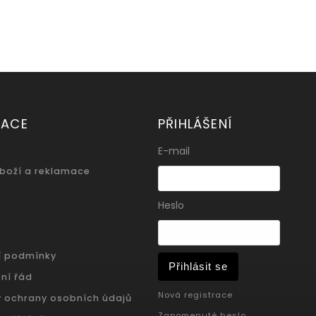
MACE
PŘIHLÁŠENÍ
E-mail
zboží a reklamace
Heslo
í podmínky
Přihlásit se
ní řád
Nová registrace
 ochrany osobních údajů
Zapomenuté heslo