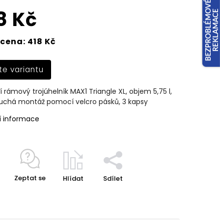
8 Kč
cena: 418 Kč
te variantu
í rámový trojúhelník MAX1 Triangle XL, objem 5,75 l,
uchá montáž pomocí velcro pásků, 3 kapsy
í informace
Zeptat se
Hlídat
Sdílet