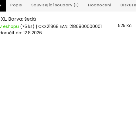
y
Popis
Související soubory (1)
Hodnocení
Diskuz
: XL, Barva: šedá
525 Kč
v eshopu
(>5 ks)
| CKX21868
EAN:
2186800000001
oručit do:
12.8.2026