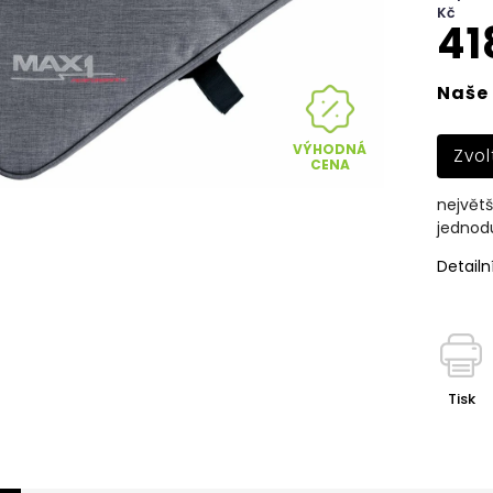
Kč
41
Naše 
VÝHODNÁ
Zvol
CENA
největš
jednod
Detailn
Tisk