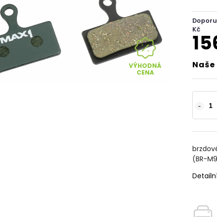
Doporu
Kč
15
Naše 
VÝHODNÁ
CENA
brzdové
(BR-M9
Detailn