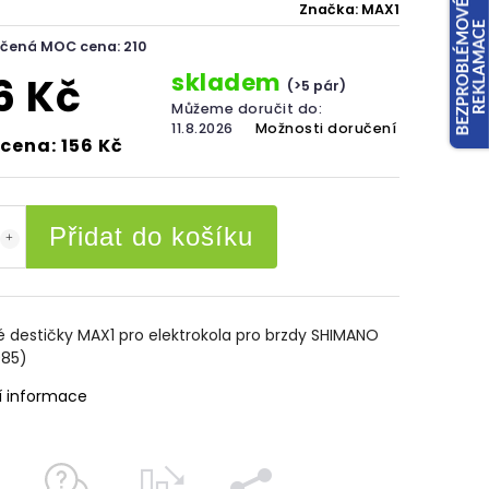
Značka:
MAX1
čená MOC cena: 210
skladem
6 Kč
(>5 pár)
Můžeme doručit do:
11.8.2026
Možnosti doručení
cena: 156 Kč
Přidat do košíku
 destičky MAX1 pro elektrokola pro brzdy SHIMANO
85)
í informace