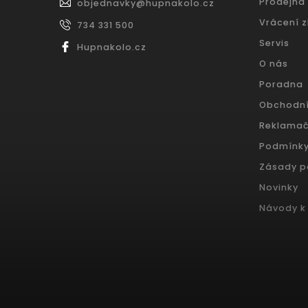
Prodejna
objednavky
@
hupnakolo.cz
Vrácení 
734 331 500
Servis
Hupnakolo.cz
O nás
Poradna
Obchodn
Reklamač
Podmínky
Zásady p
Novinky
Návody k 