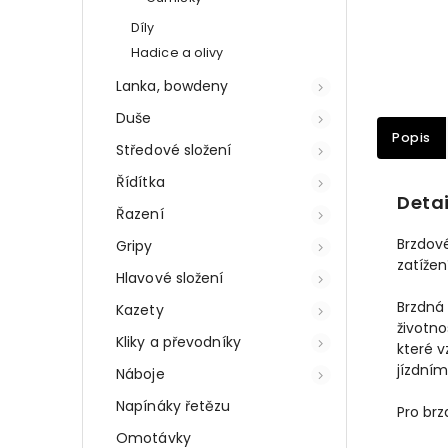
Díly
Hadice a olivy
Lanka, bowdeny
Duše
Popis
Středové složení
Řídítka
Detai
Řazení
Brzdov
Gripy
zatížen
Hlavové složení
Brzdná 
Kazety
životno
Kliky a převodníky
které v
jízdním
Náboje
Napínáky řetězu
Pro br
Omotávky