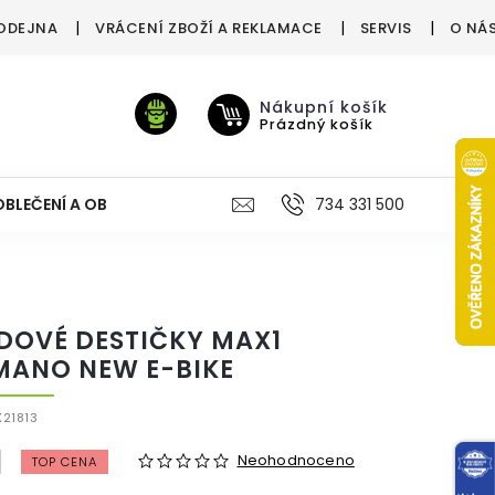
ODEJNA
VRÁCENÍ ZBOŽÍ A REKLAMACE
SERVIS
O NÁ
Nákupní košík
Prázdný košík
OBLEČENÍ A OBUV
VÝŽIVA
VÝPRODEJ %
734 331 500
TREN
DOVÉ DESTIČKY MAX1
MANO NEW E-BIKE
21813
Neohodnoceno
TOP CENA