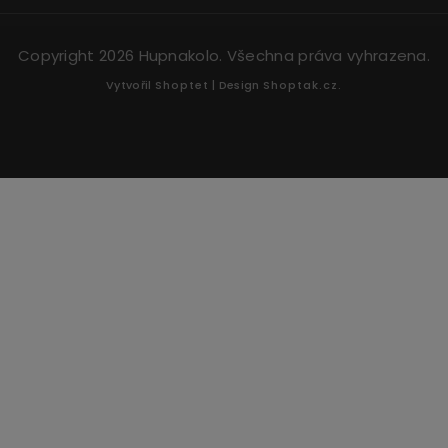
Copyright 2026
Hupnakolo
. Všechna práva vyhrazena.
Vytvořil
Shoptet
| Design
Shoptak.cz.