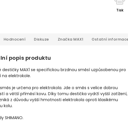
Tisk
Hodnocení
Diskuze
Značka
MAX1
Ostatní informac
lní popis produktu
é destičky MAX1 se specifickou brzdnou směsí uzpůsobenou pro
í na elektrokole.
směs je určena pro elektrokola. Jde o směs s velice dobrou
stí a větší příměsí kovu. Díky tomu destička vydrží vyšší zatížení,
zniká z důvodu vyšší hmotnosti elektrokola oproti klasikému
u kolu.
zdy SHIMANO.