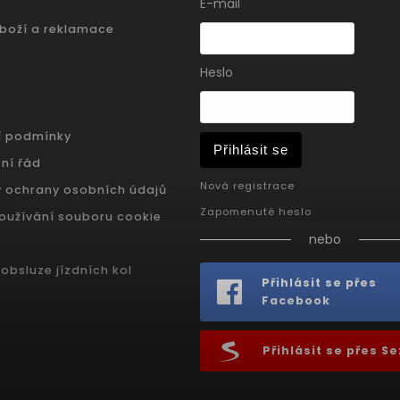
E-mail
zboží a reklamace
Heslo
í podmínky
Přihlásit se
ní řád
Nová registrace
 ochrany osobních údajů
Zapomenuté heslo
oužívání souboru cookie
nebo
obsluze jízdních kol
Přihlásit se přes
Facebook
Přihlásit se přes 