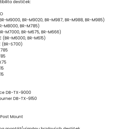
bilita destiček:
NO
(BR-M9000, BR-M9020, BR-M987, BR-M988, BR-M985)
BR-M8000, BR-M785)
(BR-M7000, BR-M675, BR-M666)
E (BR-M6000, BR-M615)
E (BR-S700)
S785
785
X75
15
15
rce DB-TX-9000
rburner DB-TX-9150
 Post Mount
na montáž/výměnu brzdových destiček