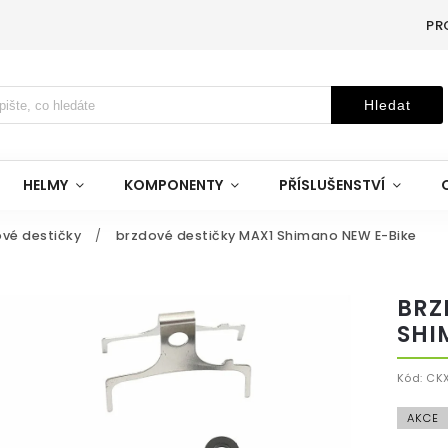
PR
Hledat
HELMY
KOMPONENTY
PŘÍSLUŠENSTVÍ
vé destičky
/
brzdové destičky MAX1 Shimano NEW E-Bike
BRZ
SHI
Kód:
CKX
AKCE