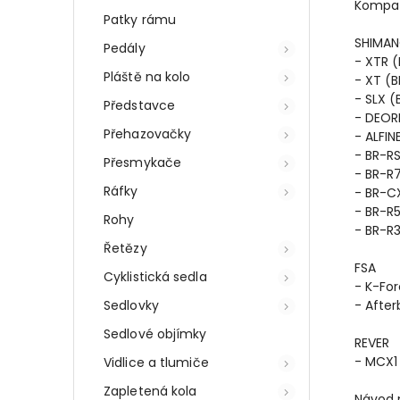
Kompati
Patky rámu
SHIMA
Pedály
- XTR 
Pláště na kolo
- XT (
- SLX 
Představce
- DEOR
Přehazovačky
- ALFIN
- BR-R
Přesmykače
- BR-R
Ráfky
- BR-C
- BR-R5
Rohy
- BR-R3
Řetězy
FSA
Cyklistická sedla
- K-Fo
Sedlovky
- Afte
Sedlové objímky
REVER
- MCX1
Vidlice a tlumiče
Zapletená kola
Návod 