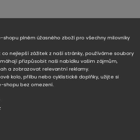
e-shopu plném úžasného zboží pro všechny milovníky
t co nejlepší zážitek z naší stránky, používáme soubory
máhají přizpůsobit naši nabídku vašim zájmům,
ah a zobrazovat relevantní reklamy.
vé kolo, přilbu nebo cyklistické doplňky, užijte si
e-shopu bez omezení.
!
z
.