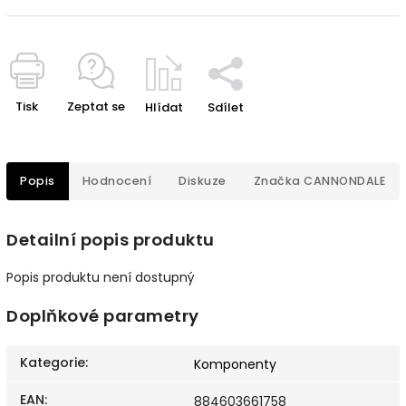
Tisk
Zeptat se
Hlídat
Sdílet
Popis
Hodnocení
Diskuze
Značka
CANNONDALE
Detailní popis produktu
Popis produktu není dostupný
Doplňkové parametry
Kategorie
:
Komponenty
EAN
:
884603661758