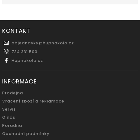
KONTAKT
objednavky
@
hupnakolo.cz
734 331 500
Hupnakolo.cz
INFORMACE
Prodejna
Vrácení zboží a reklamace
Servis
O nás
Poradna
Obchodní podmínky