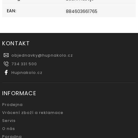
EAN
:
884603661765
KONTAKT
objednavky
@
hupnakolo.cz
734 331 500
Hupnakolo.cz
INFORMACE
Prodejna
Vrácení zboží a reklamace
Servis
O nás
Poradna