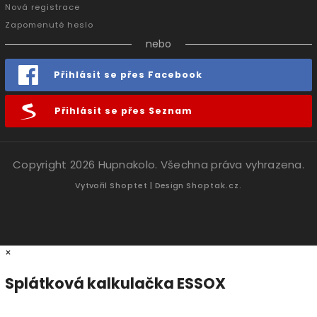
Nová registrace
Zapomenuté heslo
nebo
Přihlásit se přes Facebook
Přihlásit se přes Seznam
Copyright 2026
Hupnakolo
. Všechna práva vyhrazena.
Vytvořil
Shoptet
| Design
Shoptak.cz.
×
Splátková kalkulačka ESSOX