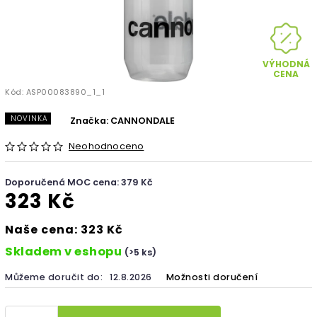
VÝHODNÁ
CENA
Kód:
ASP00083890_1_1
NOVINKA
Značka:
CANNONDALE
Neohodnoceno
Doporučená MOC cena: 379 Kč
323 Kč
Naše cena: 323 Kč
Skladem v eshopu
(>5 ks)
Můžeme doručit do:
12.8.2026
Možnosti doručení