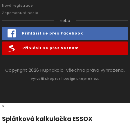
Nová registrace
Zapomenuté heslo
nebo
Přihlásit se přes Facebook
Přihlásit se přes Seznam
Copyright 2026
Hupnakolo
. Všechna práva vyhrazena.
Vytvořil
Shoptet
| Design
Shoptak.cz.
×
Splátková kalkulačka ESSOX