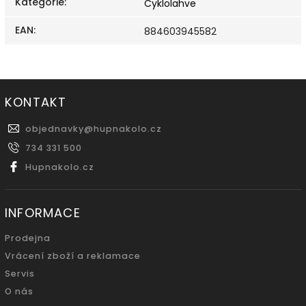
Kategorie
:
Cyklolahve
EAN
:
884603945582
KONTAKT
objednavky
@
hupnakolo.cz
734 331 500
Hupnakolo.cz
INFORMACE
Prodejna
Vrácení zboží a reklamace
Servis
O nás