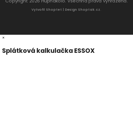
Copyright 2026
Hupnakolo
. Všechna práva vyhrazena.
Vytvořil
Shoptet
| Design
Shoptak.cz.
×
Splátková kalkulačka ESSOX