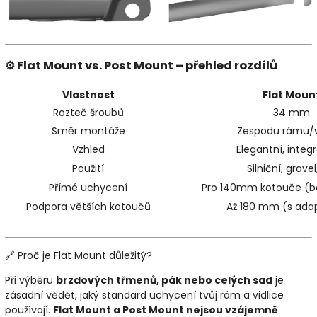
⚙️ Flat Mount vs. Post Mount – přehled rozdílů
Vlastnost
Flat Moun
Rozteč šroubů
34 mm
Směr montáže
Zespodu rámu/v
Vzhled
Elegantní, integ
Použití
Silniční, grave
Přímé uchycení
Pro 140mm kotouče (b
Podpora větších kotoučů
Až 180 mm (s ada
🔗 Proč je Flat Mount důležitý?
Při výběru
brzdových třmenů, pák nebo celých sad
je
zásadní vědět, jaký standard uchycení tvůj rám a vidlice
používají.
Flat Mount a Post Mount nejsou vzájemně