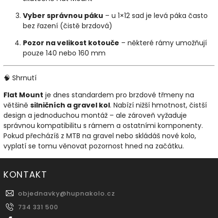
Vyber správnou páku
– u 1×12 sad je levá páka často
bez řazení (čistě brzdová)
Pozor na velikost kotouče
– některé rámy umožňují
pouze 140 nebo 160 mm
🧠 Shrnutí
Flat Mount
je dnes standardem pro brzdové třmeny na
většině
silničních a gravel kol
. Nabízí nižší hmotnost, čistší
design a jednoduchou montáž – ale zároveň vyžaduje
správnou kompatibilitu s rámem a ostatními komponenty.
Pokud přecházíš z MTB na gravel nebo skládáš nové kolo,
vyplatí se tomu věnovat pozornost hned na začátku.
KONTAKT
objednavky
@
hupnakolo.cz
734 331 500