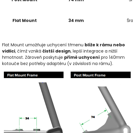
Flat Mount
34 mm
Šr
Flat Mount umožňuje uchycení třmenu
blíže k rámu nebo
vidlici
, čímž vzniká
čistší design
, lepší integrace a nižší
hmotnost. Zároveň poskytuje
přímé uchycení
pro 140mm
kotouče bez potřeby adaptéru (v závislosti na rámu).