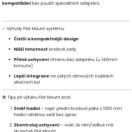
kompatibilní
bez použití speciálních adaptérů.
✅ Výhody Flat Mount systému
Čistší a kompaktnější design
Nižší hmotnost
brzdové sady
Přímé uchycení
třmenu bez adaptéru (u 140mm
kotouče)
Lepší integrace
na úzkých rámových trubkách
silničních kol
🛠️ Tipy při výběru Flat Mount brzd
Změř hadici
– např. přední brzdová páka s 1300 mm
hadicí většinou sedí bez úprav
Zkontroluj uchycení
– ověř, že rám/vidlice má
skutečně Flat Mount