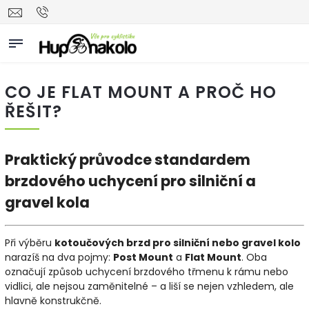
CO JE FLAT MOUNT A PROČ HO
ŘEŠIT?
Praktický průvodce standardem
brzdového uchycení pro silniční a
gravel kola
Při výběru
kotoučových brzd pro silniční nebo gravel kolo
narazíš na dva pojmy:
Post Mount
a
Flat Mount
. Oba
označují způsob uchycení brzdového třmenu k rámu nebo
vidlici, ale nejsou zaměnitelné – a liší se nejen vzhledem, ale
hlavně konstrukčně.