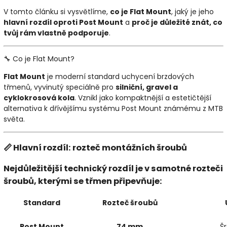
V tomto článku si vysvětlíme,
co je Flat Mount
, jaký je jeho
hlavní rozdíl oproti Post Mount
a
proč je důležité znát, co
tvůj rám vlastně podporuje
.
🔧 Co je Flat Mount?
Flat Mount
je moderní standard uchycení brzdových
třmenů, vyvinutý speciálně pro
silniční, gravel a
cyklokrosová kola
. Vznikl jako kompaktnější a estetičtější
alternativa k dřívějšímu systému Post Mount známému z MTB
světa.
📏 Hlavní rozdíl: rozteč montážních šroubů
Nejdůležitější technický rozdíl je
v samotné rozteči
šroubů
, kterými se třmen připevňuje:
Standard
Rozteč šroubů
Post Mount
74 mm
Š