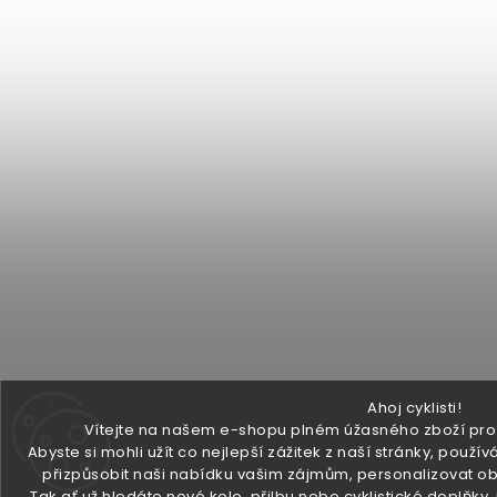
Ahoj cyklisti!
Vítejte na našem e-shopu plném úžasného zboží pro v
Abyste si mohli užít co nejlepší zážitek z naší stránky, pou
přizpůsobit naši nabídku vašim zájmům, personalizovat ob
Tak ať už hledáte nové kolo, přilbu nebo cyklistické doplňky