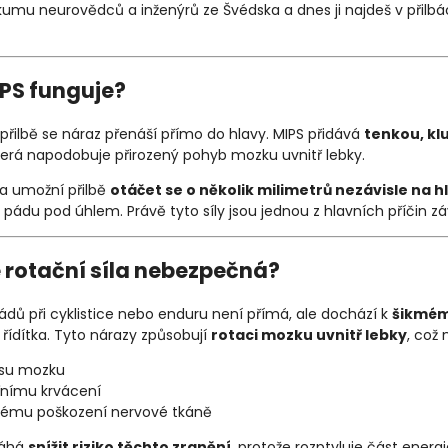
zkumu neurovědců a inženýrů ze Švédska a dnes ji najdeš v přilb
PS funguje?
 přilbě se náraz přenáší přímo do hlavy. MIPS přidává
tenkou, kl
která napodobuje přirozený pohyb mozku uvnitř lebky.
ka umožní přilbě
otáčet se o několik milimetrů nezávisle na h
ři pádu pod úhlem. Právě tyto síly jsou jednou z hlavních příčin
e rotační síla nebezpečná?
ádů při cyklistice nebo enduru není přímá, ale dochází k
šikmém
řídítka. Tyto nárazy způsobují
rotaci mozku uvnitř lebky
, což 
esu mozku
řnímu krvácení
lému poškození nervové tkáně
máhá
snížit riziko těchto zranění
, protože rozptyluje část ener