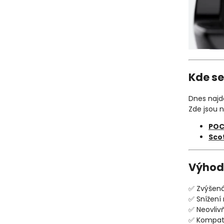
Kde se
Dnes najde
Zde jsou n
POC
Sco
Výhod
✅ Zvýšená
✅ Snížení
✅ Neovliv
✅ Kompati