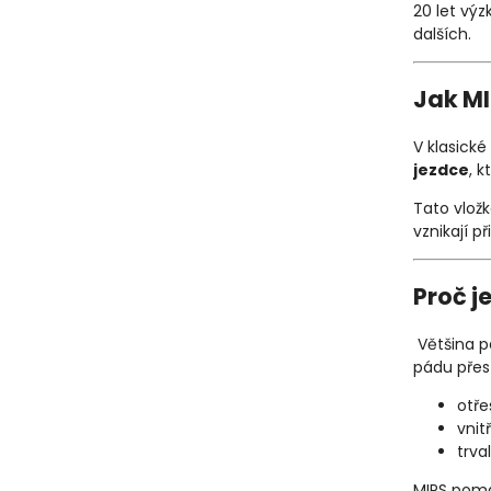
20 let vý
dalších.
Jak MI
V klasické
jezdce
, 
Tato vlož
vznikají p
Proč j
Většina p
pádu přes 
otř
vnit
trva
MIPS po