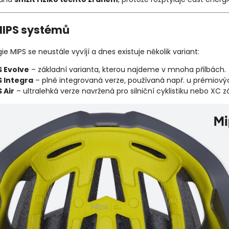
MIPS systémů
e MIPS se neustále vyvíjí a dnes existuje několik variant:
S Evolve
– základní varianta, kterou najdeme v mnoha přilbách.
S Integra
– plně integrovaná verze, používaná např. u prémiov
 Air
– ultralehká verze navržená pro silniční cyklistiku nebo XC z