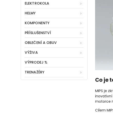
ELEKTROKOLA
HELMY
KOMPONENTY
PŘÍSLUŠENSTVÍ
OBLEČENÍ A OBUV
VÝŽIVA
VÝPRODEJ %
TRENAŽÉRY
Co je 
MIPS je zk
inovativn
motorce n
Cílem MIP