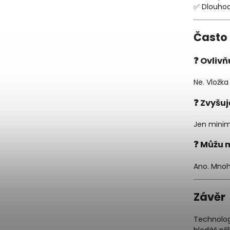
✅ Dlouhod
Často
❓ Ovlivň
Ne. Vložka
❓ Zvyšuj
Jen minim
❓ Můžu m
Ano. Mnoho
Závěr
Technolog
hledáš při