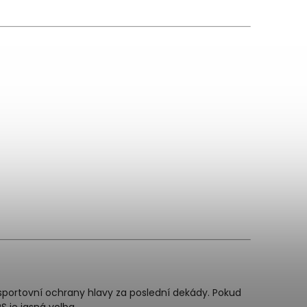
sportovní ochrany hlavy za poslední dekády. Pokud
PS je jasná volba.