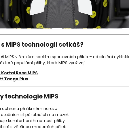
 s MIPS technologií setkáš?
š MIPS v širokém spektru sportovních přileb – od silniční cyklist
ěkteré populární přilby, které MIPS využívají:
 Kortal Race MIPS
tt Tango Plus
y technologie MIPS
 ochrana při šikmém nárazu
 rotačních sil působících na mozek
ňuje komfort ani hmotnost přilby
bilní s většinou moderních přileb