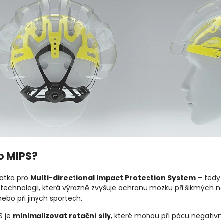
to MIPS?
ratka pro
Multi-directional Impact Protection System
– tedy
í technologii, která výrazně zvyšuje ochranu mozku při šikmých 
ebo při jiných sportech.
S je
minimalizovat rotační síly
, které mohou při pádu negativn