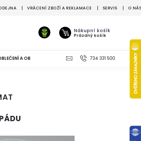
ODEJNA
VRÁCENÍ ZBOŽÍ A REKLAMACE
SERVIS
O NÁ
Nákupní košík
Prázdný košík
OBLEČENÍ A OBUV
VÝŽIVA
VÝPRODEJ %
734 331 500
TREN
MAT
 PÁDU