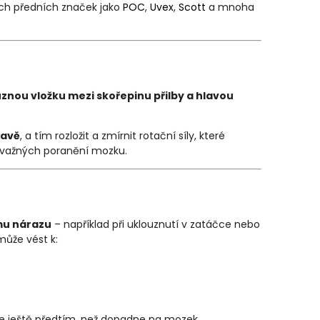
ách předních značek jako
POC
,
Uvex
,
Scott
a mnoha
uznou vložku mezi skořepinu přilby a hlavou
lavě
, a tím rozložit a zmírnit rotační síly, které
 závažných poranění mozku.
u nárazu
– například při uklouznutí v zatáčce nebo
může vést k:
gie ještě předtím, než dopadne na mozek.