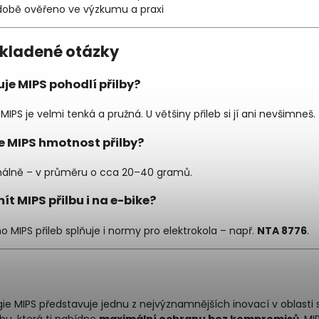
obě ověřeno ve výzkumu a praxi
 kladené otázky
uje MIPS pohodlí přilby?
 MIPS je velmi tenká a pružná. U většiny přileb si jí ani nevšimneš.
e MIPS hmotnost přilby?
álně – v průměru o cca 20–40 gramů.
ít MIPS přilbu i na e-bike?
 MIPS přileb splňuje i normy pro elektrokola – např.
NTA 8776
.
ie MIPS představuje jednu z nejvýznamnějších inovací v oblasti 
lbu, která ti nabídne
maximální ochranu bez kompromisů
, MI