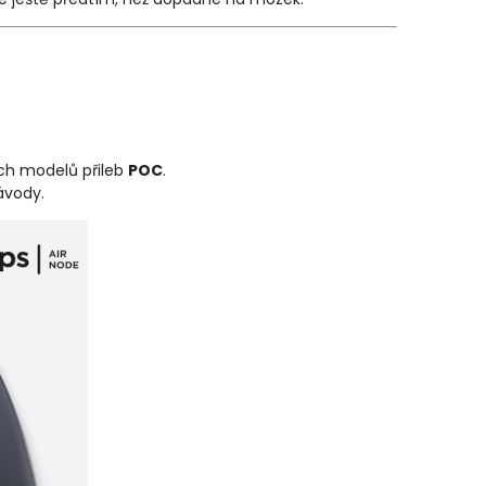
ých modelů přileb
POC
.
ávody.