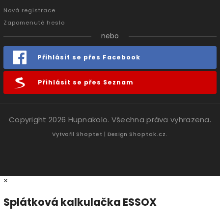
Nová registrace
Zapomenuté heslo
nebo
Přihlásit se přes Facebook
Přihlásit se přes Seznam
Copyright 2026
Hupnakolo
. Všechna práva vyhrazena.
Vytvořil
Shoptet
| Design
Shoptak.cz.
×
Splátková kalkulačka ESSOX