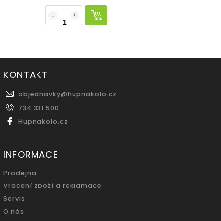
KONTAKT
objednavky
@
hupnakolo.cz
734 331 500
Hupnakolo.cz
INFORMACE
Prodejna
Vrácení zboží a reklamace
Servis
O nás