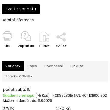
Zvolte variantu
Detailní informace
Tisk
Zeptat se
Hlídat
Sdílet
Varianty
Popis
Hodnocení
Diskuze
Značka
CONNEX
počet zubů: 15
Skladem v eshopu
(>5 Kus)
| KCK8928015
EAN:
4041319001902
Můžeme doručit do:
11.8.2026
270 Kč
379 Kč