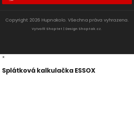
Copyright 2026
Hupnakolo
. Všechna práva vyhrazena.
Vytvořil
Shoptet
| Design
Shoptak.cz.
×
Splátková kalkulačka ESSOX