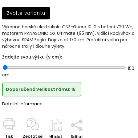
Zvolte variantu
Výkonné horské elektrokolo ONE-Guera 10.10 s baterií 720 Wh,
motorem PANASONIC GX Ultimate (95 Nm), vidlicí RockShox a
výbavou SRAM Eagle. Dojezd až 170 km. Perfektní volba pro
náročné traily i dlouhé výlety.
Zadejte svou výšku (v cm):
150
cm
Doporučená velikost rámu: 15"
Detailní informace
Tisk
Zeptat se
Hlídat
Sdílet