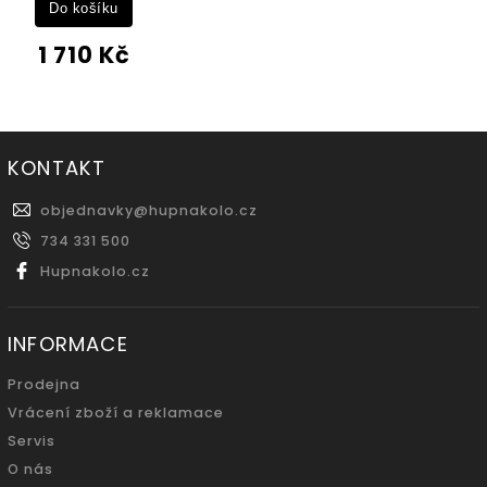
Do košíku
1 710 Kč
KONTAKT
objednavky
@
hupnakolo.cz
734 331 500
Hupnakolo.cz
INFORMACE
Prodejna
Vrácení zboží a reklamace
Servis
O nás