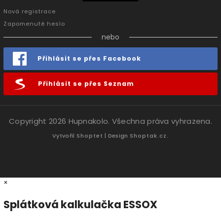
Nová registrace
Zapomenuté heslo
nebo
Přihlásit se přes Facebook
Přihlásit se přes Seznam
Copyright 2026
Hupnakolo
. Všechna práva vyhrazena.
Vytvořil
Shoptet
| Design
Shoptak.cz.
×
Splátková kalkulačka ESSOX