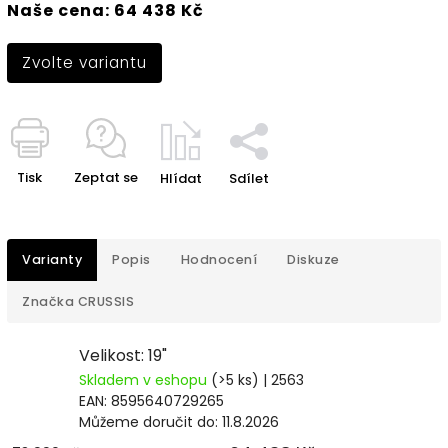
Naše cena: 64 438 Kč
Zvolte variantu
Tisk
Zeptat se
Hlídat
Sdílet
Varianty
Popis
Hodnocení
Diskuze
Značka
CRUSSIS
Velikost: 19"
Skladem v eshopu
(>5 ks)
| 2563
EAN:
8595640729265
Můžeme doručit do:
11.8.2026