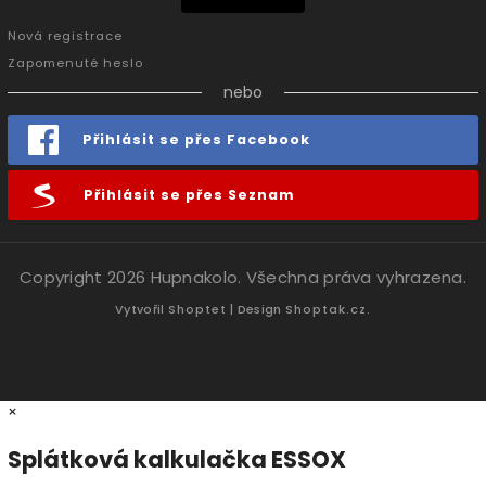
Nová registrace
Zapomenuté heslo
nebo
Přihlásit se přes Facebook
Přihlásit se přes Seznam
Copyright 2026
Hupnakolo
. Všechna práva vyhrazena.
Vytvořil
Shoptet
| Design
Shoptak.cz.
×
Splátková kalkulačka ESSOX