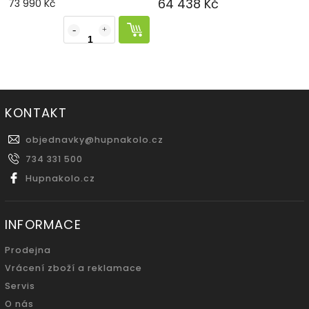
64 438 Kč
73 990 Kč
KONTAKT
objednavky
@
hupnakolo.cz
734 331 500
Hupnakolo.cz
INFORMACE
Prodejna
Vrácení zboží a reklamace
Servis
O nás