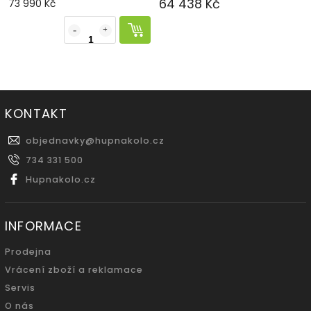
64 438 Kč
73 990 Kč
KONTAKT
objednavky
@
hupnakolo.cz
734 331 500
Hupnakolo.cz
INFORMACE
Prodejna
Vrácení zboží a reklamace
Servis
O nás