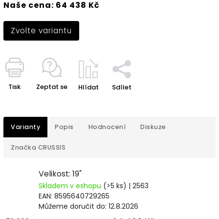
Naše cena: 64 438 Kč
Zvolte variantu
Tisk
Zeptat se
Hlídat
Sdílet
Varianty
Popis
Hodnocení
Diskuze
Značka
CRUSSIS
Velikost: 19"
Skladem v eshopu
(>5 ks)
| 2563
EAN:
8595640729265
Můžeme doručit do:
12.8.2026