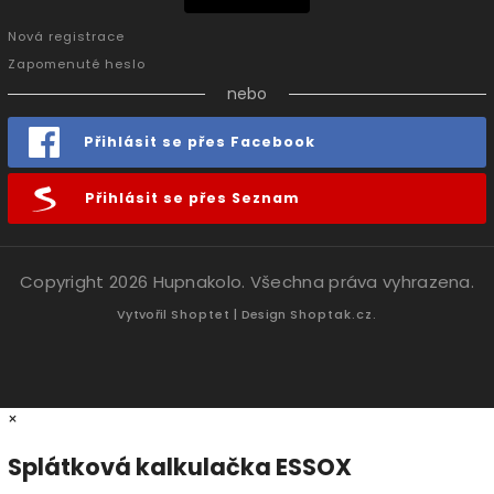
Nová registrace
Zapomenuté heslo
nebo
Přihlásit se přes Facebook
Přihlásit se přes Seznam
Copyright 2026
Hupnakolo
. Všechna práva vyhrazena.
Vytvořil
Shoptet
| Design
Shoptak.cz.
×
Splátková kalkulačka ESSOX