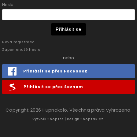
Heslo
Přihlásit se
Nová registrace
Zapomenuté heslo
nebo
Přihlásit se přes Facebook
Přihlásit se přes Seznam
Copyright 2026
Hupnakolo
. Všechna práva vyhrazena.
Vytvořil
Shoptet
| Design
Shoptak.cz.