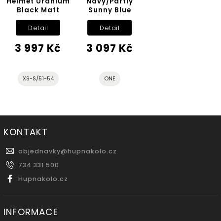
Helmet Uranium
Navy/Partly
Black Matt
Sunny Blue
Detail
Detail
3 997 Kč
3 097 Kč
XS-S/51-54
ONE
KONTAKT
objednavky
@
hupnakolo.cz
734 331 500
Hupnakolo.cz
INFORMACE