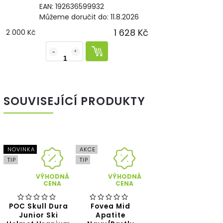
EAN:
192636599932
Můžeme doručit do:
11.8.2026
1 628 Kč
2 000 Kč
SOUVISEJÍCÍ PRODUKTY
NOVINKA
AKCE
TIP
TIP
VÝHODNÁ
VÝHODNÁ
CENA
CENA
POC Skull Dura
Fovea Mid
Junior Ski
Apatite