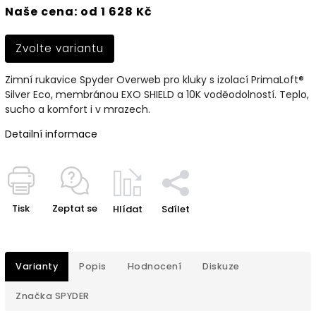
Naše cena: od 1 628 Kč
Zvolte variantu
Zimní rukavice Spyder Overweb pro kluky s izolací PrimaLoft®
Silver Eco, membránou EXO SHIELD a 10K voděodolností. Teplo,
sucho a komfort i v mrazech.
Detailní informace
Tisk
Zeptat se
Hlídat
Sdílet
Varianty
Popis
Hodnocení
Diskuze
Značka
SPYDER