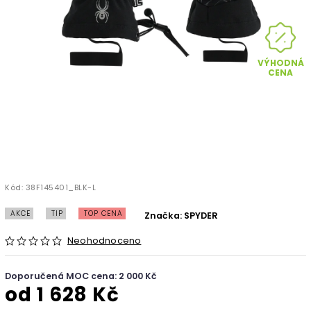
VÝHODNÁ
CENA
Kód:
38F145401_BLK-L
AKCE
TIP
TOP CENA
Značka:
SPYDER
Neohodnoceno
Doporučená MOC cena: 2 000 Kč
od
1 628 Kč