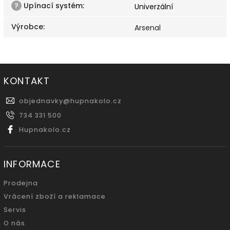
?
Upínací systém
:
Univerzální
Výrobce
:
Arsenal
KONTAKT
objednavky
@
hupnakolo.cz
734 331 500
Hupnakolo.cz
INFORMACE
Prodejna
Vrácení zboží a reklamace
Servis
O nás