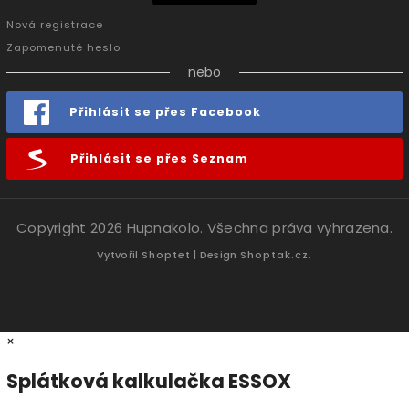
Nová registrace
Zapomenuté heslo
nebo
Přihlásit se přes Facebook
Přihlásit se přes Seznam
Copyright 2026
Hupnakolo
. Všechna práva vyhrazena.
Vytvořil
Shoptet
| Design
Shoptak.cz.
×
Splátková kalkulačka ESSOX