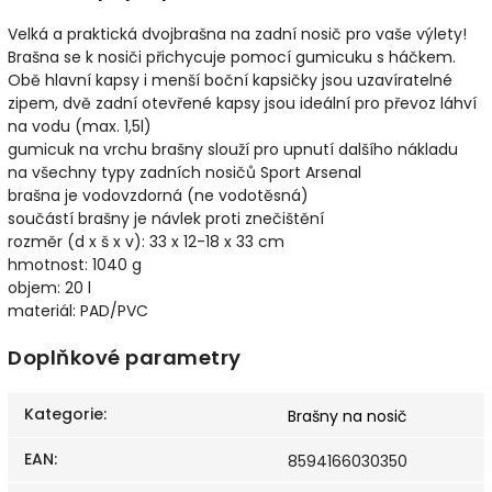
Velká a praktická dvojbrašna na zadní nosič pro vaše výlety!
Brašna se k nosiči přichycuje pomocí gumicuku s háčkem.
Obě hlavní kapsy i menší boční kapsičky jsou uzavíratelné
zipem, dvě zadní otevřené kapsy jsou ideální pro převoz láhví
na vodu (max. 1,5l)
gumicuk na vrchu brašny slouží pro upnutí dalšího nákladu
na všechny typy zadních nosičů Sport Arsenal
brašna je vodovzdorná (ne vodotěsná)
součástí brašny je návlek proti znečištění
rozměr (d x š x v): 33 x 12-18 x 33 cm
hmotnost: 1040 g
objem: 20 l
materiál: PAD/PVC
Doplňkové parametry
Kategorie
:
Brašny na nosič
EAN
:
8594166030350