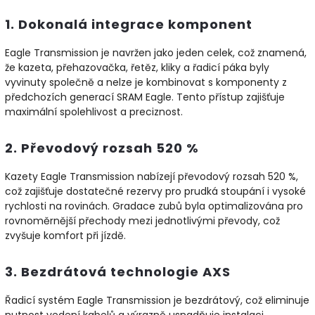
1. Dokonalá integrace komponent
Eagle Transmission je navržen jako jeden celek, což znamená,
že kazeta, přehazovačka, řetěz, kliky a řadicí páka byly
vyvinuty společně a nelze je kombinovat s komponenty z
předchozích generací SRAM Eagle. Tento přístup zajišťuje
maximální spolehlivost a preciznost.
2. Převodový rozsah 520 %
Kazety Eagle Transmission nabízejí převodový rozsah 520 %,
což zajišťuje dostatečné rezervy pro prudká stoupání i vysoké
rychlosti na rovinách. Gradace zubů byla optimalizována pro
rovnoměrnější přechody mezi jednotlivými převody, což
zvyšuje komfort při jízdě.
3. Bezdrátová technologie AXS
Řadicí systém Eagle Transmission je bezdrátový, což eliminuje
nutnost vedení kabelů a výrazně usnadňuje instalaci.