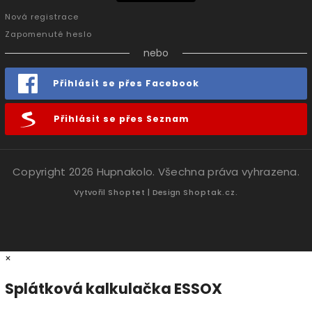
Nová registrace
Zapomenuté heslo
nebo
Přihlásit se přes Facebook
Přihlásit se přes Seznam
Copyright 2026
Hupnakolo
. Všechna práva vyhrazena.
Vytvořil
Shoptet
| Design
Shoptak.cz.
×
Splátková kalkulačka ESSOX