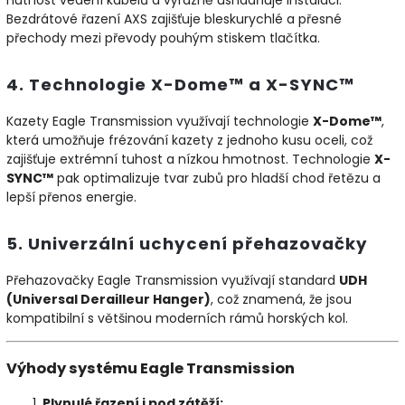
Bezdrátové řazení AXS zajišťuje bleskurychlé a přesné
přechody mezi převody pouhým stiskem tlačítka.
4. Technologie X-Dome™ a X-SYNC™
Kazety Eagle Transmission využívají technologie
X-Dome™
,
která umožňuje frézování kazety z jednoho kusu oceli, což
zajišťuje extrémní tuhost a nízkou hmotnost. Technologie
X-
SYNC™
pak optimalizuje tvar zubů pro hladší chod řetězu a
lepší přenos energie.
5. Univerzální uchycení přehazovačky
Přehazovačky Eagle Transmission využívají standard
UDH
(Universal Derailleur Hanger)
, což znamená, že jsou
kompatibilní s většinou moderních rámů horských kol.
Výhody systému Eagle Transmission
Plynulé řazení i pod zátěží: