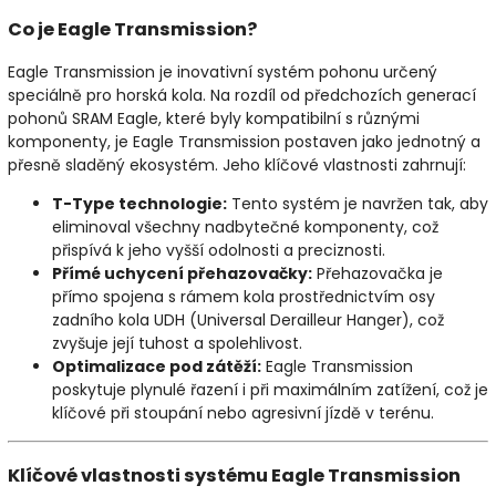
Co je Eagle Transmission?
Eagle Transmission je inovativní systém pohonu určený
speciálně pro horská kola. Na rozdíl od předchozích generací
pohonů SRAM Eagle, které byly kompatibilní s různými
komponenty, je Eagle Transmission postaven jako jednotný a
přesně sladěný ekosystém. Jeho klíčové vlastnosti zahrnují:
T-Type technologie:
Tento systém je navržen tak, aby
eliminoval všechny nadbytečné komponenty, což
přispívá k jeho vyšší odolnosti a preciznosti.
Přímé uchycení přehazovačky:
Přehazovačka je
přímo spojena s rámem kola prostřednictvím osy
zadního kola UDH (Universal Derailleur Hanger), což
zvyšuje její tuhost a spolehlivost.
Optimalizace pod zátěží:
Eagle Transmission
poskytuje plynulé řazení i při maximálním zatížení, což je
klíčové při stoupání nebo agresivní jízdě v terénu.
Klíčové vlastnosti systému Eagle Transmission