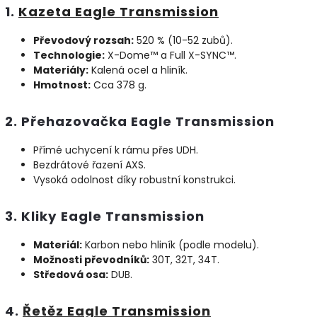
1.
Kazeta Eagle Transmission
Převodový rozsah:
520 % (10-52 zubů).
Technologie:
X-Dome™ a Full X-SYNC™.
Materiály:
Kalená ocel a hliník.
Hmotnost:
Cca 378 g.
2. Přehazovačka Eagle Transmission
Přímé uchycení k rámu přes UDH.
Bezdrátové řazení AXS.
Vysoká odolnost díky robustní konstrukci.
3. Kliky Eagle Transmission
Materiál:
Karbon nebo hliník (podle modelu).
Možnosti převodníků:
30T, 32T, 34T.
Středová osa:
DUB.
4.
Řetěz Eagle Transmission