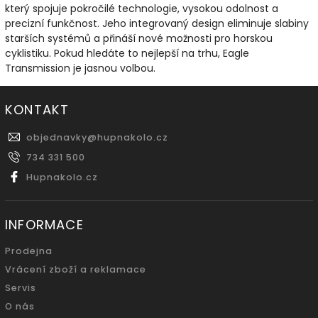
který spojuje pokročilé technologie, vysokou odolnost a
precizní funkčnost. Jeho integrovaný design eliminuje slabiny
starších systémů a přináší nové možnosti pro horskou
cyklistiku. Pokud hledáte to nejlepší na trhu, Eagle
Transmission je jasnou volbou.
KONTAKT
objednavky
@
hupnakolo.cz
734 331 500
Hupnakolo.cz
INFORMACE
Prodejna
Vrácení zboží a reklamace
Servis
O nás