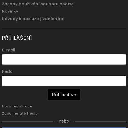
Zásady používání souboru cookie
Novinky
Návody k obsluze jízdních kol
PŘIHLÁŠENÍ
E-mail
Heslo
Přihlásit se
Nová registrace
Zapomenuté heslo
nebo