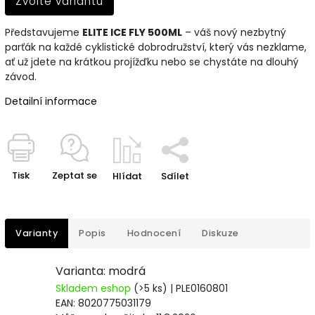
Zvolte variantu
Představujeme
ELITE ICE FLY 500ML
– váš nový nezbytný
parťák na každé cyklistické dobrodružství, který vás nezklame,
ať už jdete na krátkou projížďku nebo se chystáte na dlouhý
závod.
Detailní informace
Tisk
Zeptat se
Hlídat
Sdílet
Varianty
Popis
Hodnocení
Diskuze
Varianta: modrá
Skladem eshop
(>5 ks)
| PLE0160801
EAN:
8020775031179