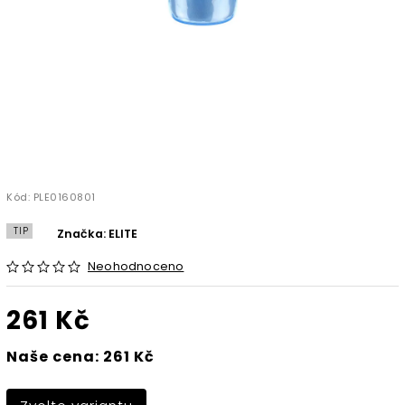
Kód:
PLE0160801
TIP
Značka:
ELITE
Neohodnoceno
261 Kč
Naše cena: 261 Kč