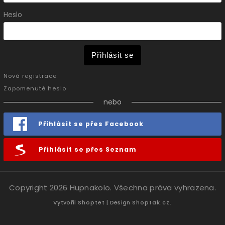
Heslo
Přihlásit se
Nová registrace
Zapomenuté heslo
nebo
Přihlásit se přes Facebook
Přihlásit se přes Seznam
Copyright 2026
Hupnakolo
. Všechna práva vyhrazena.
Vytvořil
Shoptet
| Design
Shoptak.cz.