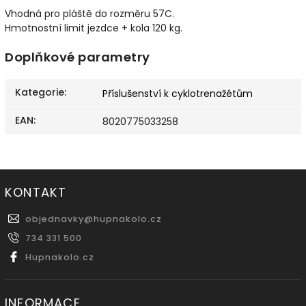
Vhodná pro pláště do rozměru 57C.
Hmotnostní limit jezdce + kola 120 kg.
Doplňkové parametry
Kategorie
:
Příslušenství k cyklotrenažétům
EAN
:
8020775033258
KONTAKT
objednavky
@
hupnakolo.cz
734 331 500
Hupnakolo.cz
INFORMACE