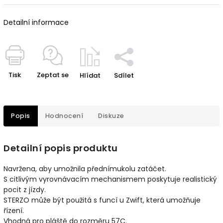
Detailní informace
Tisk
Zeptat se
Hlídat
Sdílet
Popis
Hodnocení
Diskuze
Detailní popis produktu
Navržena, aby umožnila přednímukolu zatáčet.
S citlivým vyrovnávacím mechanismem poskytuje realistický
pocit z jízdy.
STERZO může být použitá s funcí u Zwift, která umožňuje
řízení.
Vhodná pro pláště do rozměru 57C.