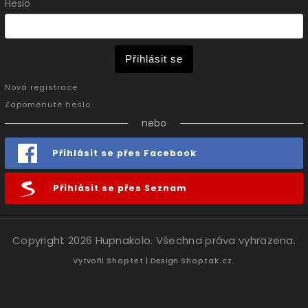
Heslo
Přihlásit se
Nová registrace
Zapomenuté heslo
nebo
Přihlásit se přes Facebook
Přihlásit se přes Seznam
Copyright 2026
Hupnakolo
. Všechna práva vyhrazena.
Vytvořil
Shoptet
| Design
Shoptak.cz.