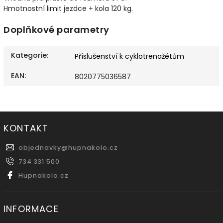
Hmotnostní limit jezdce + kola 120 kg.
Doplňkové parametry
Kategorie
:
Příslušenství k cyklotrenažétům
EAN
:
8020775036587
KONTAKT
objednavky
@
hupnakolo.cz
734 331 500
Hupnakolo.cz
INFORMACE