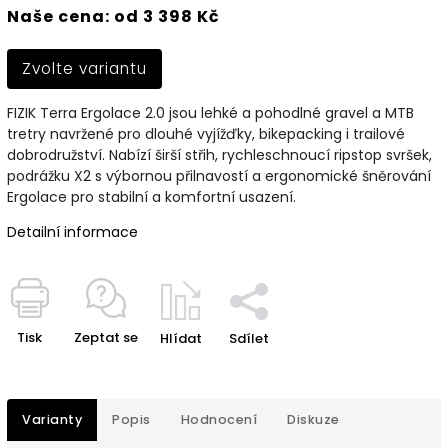
Naše cena: od 3 398 Kč
Zvolte variantu
FIZIK Terra Ergolace 2.0 jsou lehké a pohodlné gravel a MTB
tretry navržené pro dlouhé vyjížďky, bikepacking i trailové
dobrodružství. Nabízí širší střih, rychleschnoucí ripstop svršek,
podrážku X2 s výbornou přilnavostí a ergonomické šněrování
Ergolace pro stabilní a komfortní usazení.
Detailní informace
Tisk
Zeptat se
Hlídat
Sdílet
Varianty
Popis
Hodnocení
Diskuze