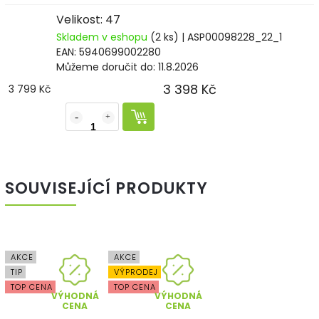
Velikost: 47
Skladem v eshopu
(2 ks)
| ASP00098228_22_1
EAN:
5940699002280
Můžeme doručit do:
11.8.2026
3 398 Kč
3 799 Kč
SOUVISEJÍCÍ PRODUKTY
AKCE
AKCE
TIP
VÝPRODEJ
TOP CENA
TOP CENA
VÝHODNÁ
VÝHODNÁ
CENA
CENA