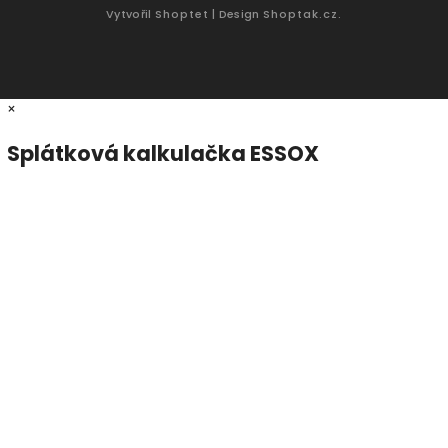
Vytvořil
Shoptet
| Design
Shoptak.cz.
×
Splátková kalkulačka ESSOX