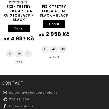
FIZIK TRETRY
FIZIK TRETRY
TERRA ARTICA
TERRA ATLAS
X5 GTX BLACK -
BLACK - BLACK
BLACK
Detail
Detail
2 958 Kč
od
4 937 Kč
od
41
42
43
37
38
41
+ další
+ další
KONTAKT
objednavky
@
hupnakolo.cz
734 331 500
Hupnakolo.cz