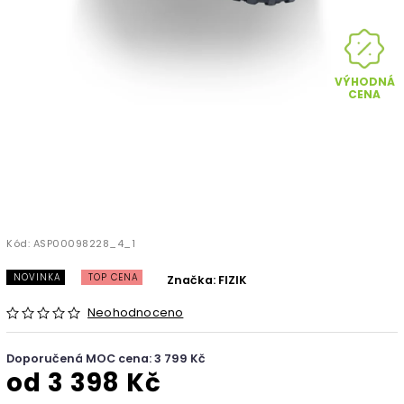
VÝHODNÁ
CENA
Kód:
ASP00098228_4_1
NOVINKA
TOP CENA
Značka:
FIZIK
Neohodnoceno
Doporučená MOC cena: 3 799 Kč
od
3 398 Kč