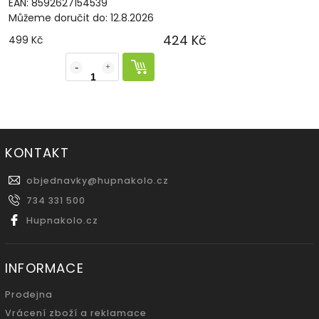
EAN:
8592627154539
Můžeme doručit do:
12.8.2026
424 Kč
499 Kč
KONTAKT
objednavky
@
hupnakolo.cz
734 331 500
Hupnakolo.cz
INFORMACE
Prodejna
Vrácení zboží a reklamace