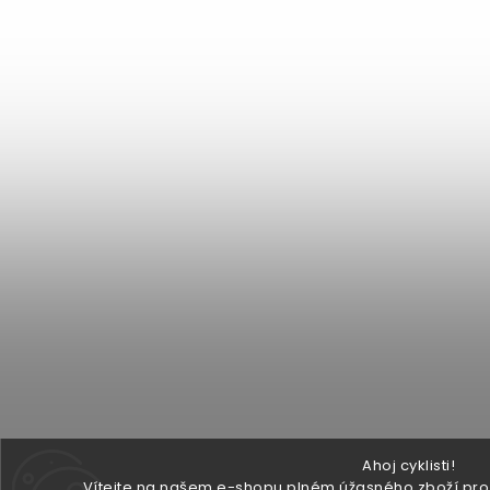
Ahoj cyklisti!
Vítejte na našem e-shopu plném úžasného zboží pro v