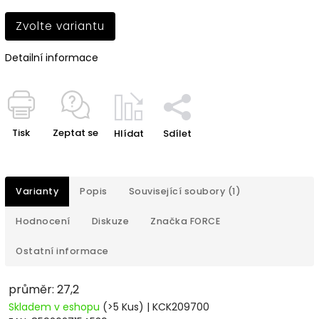
Zvolte variantu
Detailní informace
Tisk
Zeptat se
Hlídat
Sdílet
Varianty
Popis
Související soubory (1)
Hodnocení
Diskuze
Značka
FORCE
Ostatní informace
průměr: 27,2
Skladem v eshopu
(>5 Kus)
| KCK209700