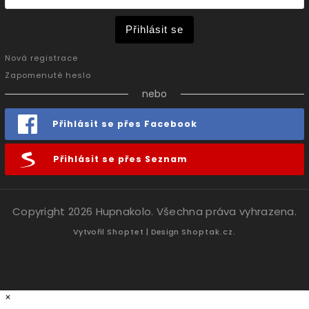
Přihlásit se
Nová registrace
Zapomenuté heslo
nebo
Přihlásit se přes Facebook
Přihlásit se přes Seznam
Copyright 2026
Hupnakolo
. Všechna práva vyhrazena.
Vytvořil
Shoptet
| Design
Shoptak.cz.
×