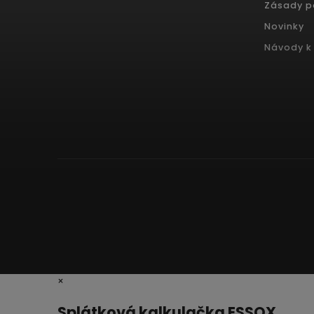
Zásady p
Novinky
Návody k 
×
Splátková kalkulačka ESSOX