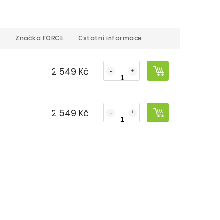
e
Značka
FORCE
Ostatní informace
2 549 Kč
č
2 549 Kč
č