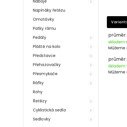
Náboje
Napínáky řetězu
Omotávky
Variant
Patky rámu
průměr: 
Pedály
skladem
Pláště na kolo
Můžeme d
Představce
průměr: 
Přehazovačky
Skladem 
Můžeme d
Přesmykače
Ráfky
Rohy
Řetězy
Cyklistická sedla
Sedlovky