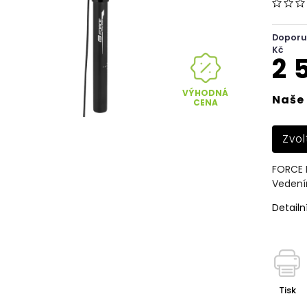
Doporu
Kč
2 
VÝHODNÁ
Naše 
CENA
Zvol
FORCE 
Vedení
Detailn
Tisk