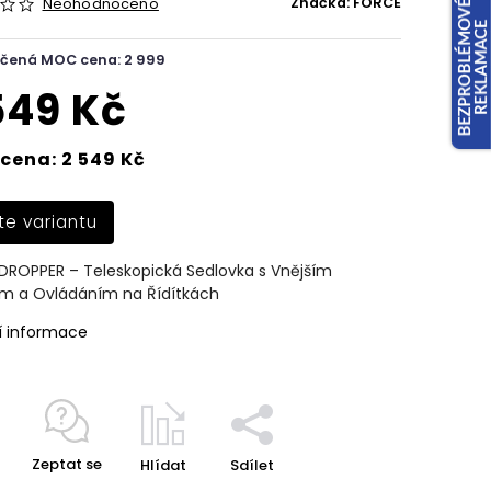
Značka:
FORCE
Neohodnoceno
čená MOC cena: 2 999
549 Kč
cena: 2 549 Kč
te variantu
DROPPER – Teleskopická Sedlovka s Vnějším
m a Ovládáním na Řídítkách
í informace
Zeptat se
Hlídat
Sdílet