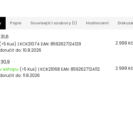
y
Popis
Související soubory (1)
Hodnocení
Diskuz
31,6
2 999 K
(>5 Kus)
| KCK21074
EAN:
8592627124129
oručit do:
10.8.2026
30,9
2 999 K
v eshopu
(>5 Kus)
| KCK21068
EAN:
8592627124112
oručit do:
11.8.2026