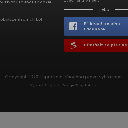
Zapomenuté heslo
oužívání souboru cookie
nebo
obsluze jízdních kol
Přihlásit se přes
Facebook
Přihlásit se přes 
Copyright 2026
Hupnakolo
. Všechna práva vyhrazena.
Vytvořil
Shoptet
| Design
Shoptak.cz.