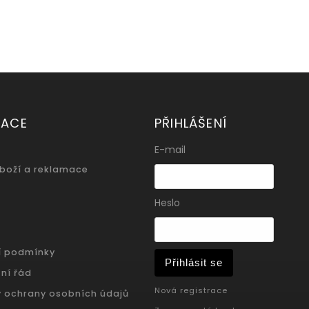
MACE
PŘIHLÁŠENÍ
E-mail
zboží a reklamace
Heslo
í podmínky
Přihlásit se
ní řád
Nová registrace
 ochrany osobních údajů