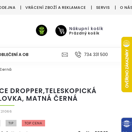
ODEJNA
VRÁCENÍ ZBOŽÍ A REKLAMACE
SERVIS
O NÁ
Nákupní košík
Prázdný košík
OBLEČENÍ A OBUV
VÝŽIVA
VÝPRODEJ %
734 331 500
TREN
 černá
CE DROPPER,TELESKOPICKÁ
LOVKA, MATNÁ ČERNÁ
K21066
TIP
TOP CENA