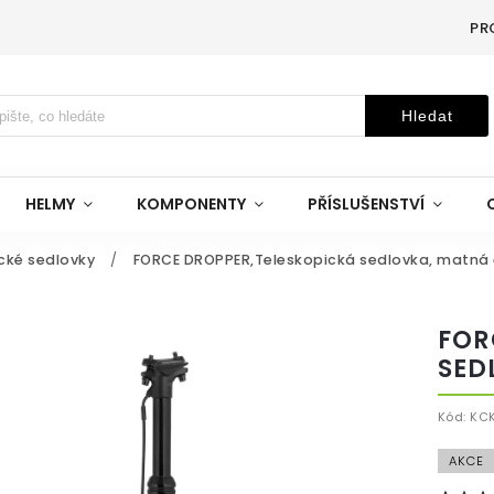
PR
Hledat
HELMY
KOMPONENTY
PŘÍSLUŠENSTVÍ
cké sedlovky
/
FORCE DROPPER,Teleskopická sedlovka, matná
FOR
SED
Kód:
KC
AKCE