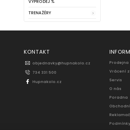
VÝPRODEJ %
TRENAŽÉRY
KONTAKT
INFOR
Prodejna
objednavky
@
hupnakolo.cz
Vrácení 
734 331 500
Servis
Hupnakolo.cz
O nás
Poradna
Obchodn
Reklamač
Podmínky