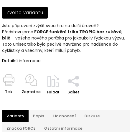
Zvolte variantu
Jste připraveni zvýšit svou hru na další úroveň?
Představujeme
FORCE funkční triko TROPIC bez rukávů,
bílé
– vašeho nového parťáka pro jakoukoliv fyzickou výzvu.
Toto unisex triko bylo pečlivě navrženo pro nadšence do
cyklistiky a všechny, kteří milují pohyb.
Detailní informace
Tisk
Zeptat se
Hlídat
Sdílet
Varianty
Popis
Hodnocení
Diskuze
Značka
FORCE
Ostatní informace