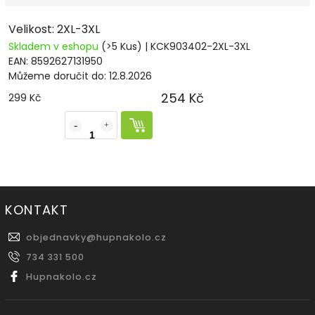
Velikost: 2XL-3XL
Skladem v eshopu
(>5 Kus)
| KCK903402-2XL-3XL
EAN:
8592627131950
Můžeme doručit do:
12.8.2026
254 Kč
299 Kč
KONTAKT
objednavky
@
hupnakolo.cz
734 331 500
Hupnakolo.cz