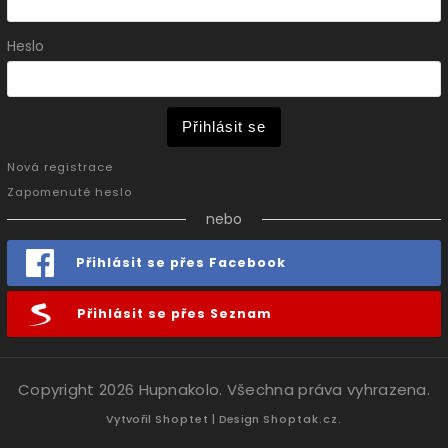
Heslo
Přihlásit se
Nová registrace
Zapomenuté heslo
nebo
Přihlásit se přes Facebook
Přihlásit se přes Seznam
Copyright 2026
Hupnakolo
. Všechna práva vyhrazena.
Vytvořil
Shoptet
| Design
Shoptak.cz.