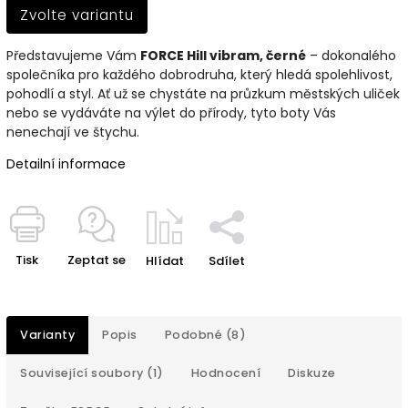
Zvolte variantu
Představujeme Vám
FORCE Hill vibram, černé
– dokonalého
společníka pro každého dobrodruha, který hledá spolehlivost,
pohodlí a styl. Ať už se chystáte na průzkum městských uliček
nebo se vydáváte na výlet do přírody, tyto boty Vás
nenechají ve štychu.
Detailní informace
Tisk
Zeptat se
Hlídat
Sdílet
Varianty
Popis
Podobné (8)
Související soubory (1)
Hodnocení
Diskuze