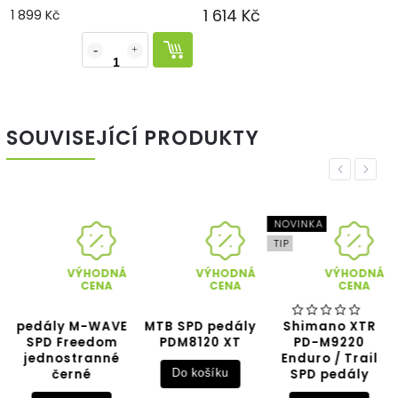
1 614 Kč
1 899 Kč
SOUVISEJÍCÍ PRODUKTY
Previous
Next
NOVINKA
TIP
VÝHODNÁ
VÝHODNÁ
VÝHODNÁ
CENA
CENA
CENA
pedály M-WAVE
MTB SPD pedály
Shimano XTR
SPD Freedom
PDM8120 XT
PD-M9220
jednostranné
Enduro / Trail
černé
SPD pedály
Do košíku