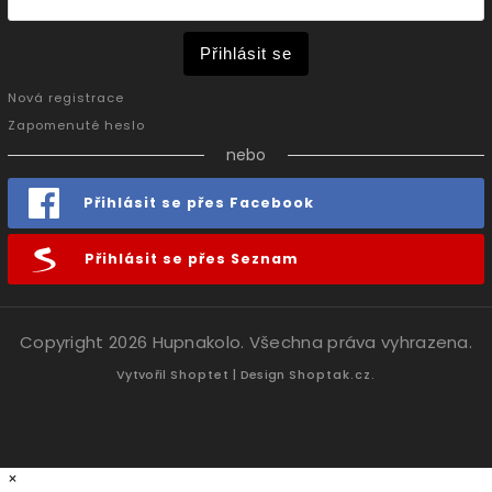
Přihlásit se
Nová registrace
Zapomenuté heslo
nebo
Přihlásit se přes Facebook
Přihlásit se přes Seznam
Copyright 2026
Hupnakolo
. Všechna práva vyhrazena.
Vytvořil
Shoptet
| Design
Shoptak.cz.
×