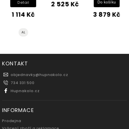
2 525 Kč
Detail
Do košíku
1 114 Kč
3 879 Kč
AL
KONTAKT
objednavky
@
hupnakolo.cz
734 331 500
Hupnakolo.cz
INFORMACE
Prodejna
Vrácení zboží a reklamace