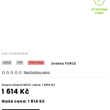
VÝHODNÁ
CENA
Kód:
KCK9403940
AKCE
TIP
TOP CENA
Značka:
FORCE
Neohodnoceno
Doporučená MOC cena: 1 899 Kč
1 614 Kč
Naše cena: 1 614 Kč