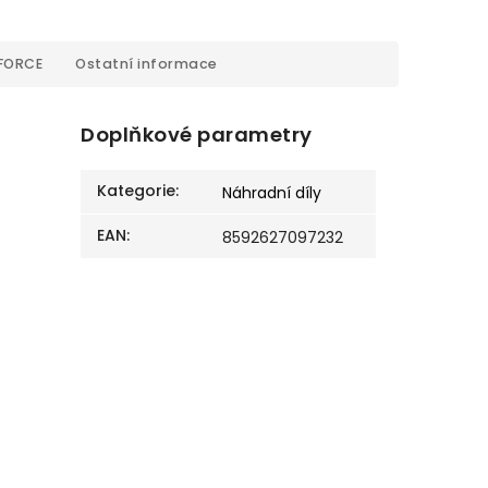
FORCE
Ostatní informace
Doplňkové parametry
Kategorie
:
Náhradní díly
EAN
:
8592627097232