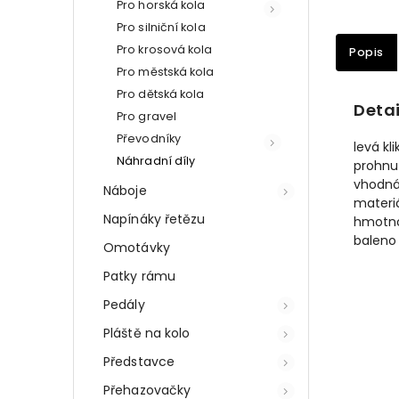
Pro horská kola
Pro silniční kola
Pro krosová kola
Popis
Pro městská kola
Pro dětská kola
Detai
Pro gravel
Převodníky
levá kl
Náhradní díly
prohnu
vhodná
Náboje
materiál
Napínáky řetězu
hmotno
baleno
Omotávky
Patky rámu
Pedály
Pláště na kolo
Představce
Přehazovačky