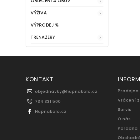
OBLEČENÍ A OBUV
VÝŽIVA
VÝPRODEJ %
TRENAŽÉRY
KONTAKT
INFOR
Prodejna
objednavky
@
hupnakolo.cz
Vrácení 
734 331 500
Servis
Hupnakolo.cz
O nás
Poradna
Obchodn