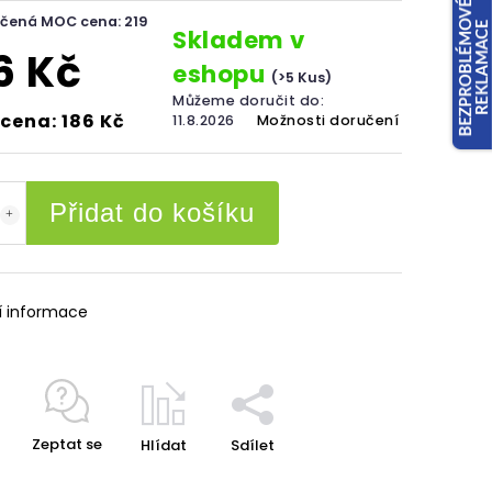
čená MOC cena: 219
Skladem v
6 Kč
eshopu
(>5 Kus)
Můžeme doručit do:
cena: 186 Kč
11.8.2026
Možnosti doručení
Přidat do košíku
í informace
Zeptat se
Hlídat
Sdílet