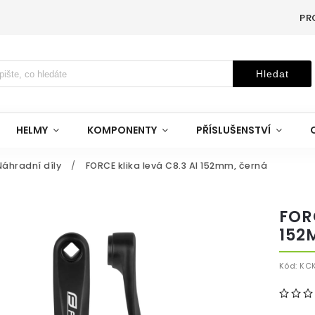
PR
Hledat
HELMY
KOMPONENTY
PŘÍSLUŠENSTVÍ
Náhradní díly
/
FORCE klika levá C8.3 Al 152mm, černá
FOR
152
Kód:
KC