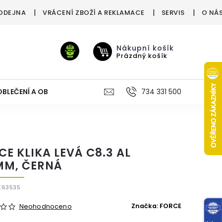
ODEJNA
VRÁCENÍ ZBOŽÍ A REKLAMACE
SERVIS
O NÁ
Nákupní košík
Prázdný košík
OBLEČENÍ A OBUV
VÝŽIVA
VÝPRODEJ %
734 331 500
TREN
CE KLIKA LEVÁ C8.3 AL
MM, ČERNÁ
K63535
Značka:
FORCE
Neohodnoceno