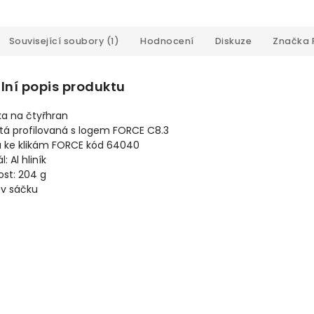
Související soubory (1)
Hodnocení
Diskuze
Značka
lní popis produktu
ika na čtyřhran
tá profilovaná s logem FORCE C8.3
 ke klikám FORCE kód 64040
: Al hliník
st: 204 g
 v sáčku