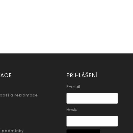
MACE
PŘIHLÁŠENÍ
E-mail
zboží a reklamace
Heslo
í podmínky