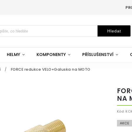
PR
Hledat
HELMY
KOMPONENTY
PŘÍSLUŠENSTVÍ
í
/
FORCE redukce VELO+Galuska na MOTO
FOR
NA 
Kód:
KC
AKCE