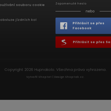
Zapomenuté heslo
oužívání souboru cookie
nebo
obsluze jízdních kol
Přihlásit se přes
Facebook
Přihlásit se přes 
Copyright 2026
Hupnakolo
. Všechna práva vyhrazena.
Vytvořil
Shoptet
| Design
Shoptak.cz.