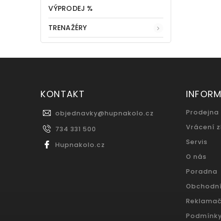
VÝPRODEJ %
TRENAŽÉRY
KONTAKT
INFOR
Prodejna
objednavky
@
hupnakolo.cz
Vrácení 
734 331 500
Servis
Hupnakolo.cz
O nás
Poradna
Obchodn
Reklamač
Podmínky