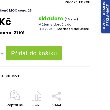
Značka:
FORCE
čená MOC cena: 25
skladem
 Kč
(>5 Kus)
Můžeme doručit do:
11.8.2026
Možnosti doručení
cena: 21 Kč
Přidat do košíku
í informace
Zeptat se
Hlídat
Sdílet