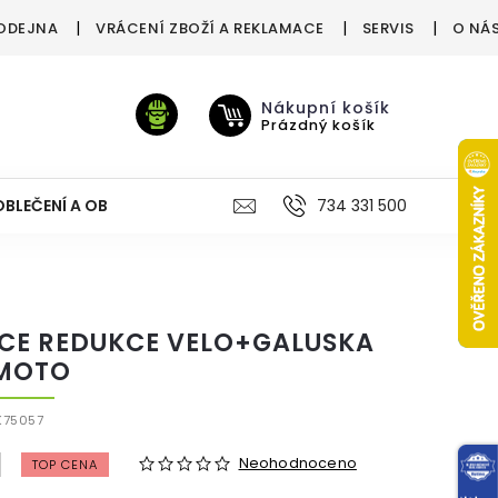
ODEJNA
VRÁCENÍ ZBOŽÍ A REKLAMACE
SERVIS
O NÁ
Nákupní košík
Prázdný košík
OBLEČENÍ A OBUV
VÝŽIVA
VÝPRODEJ %
734 331 500
TREN
CE REDUKCE VELO+GALUSKA
MOTO
K75057
Neohodnoceno
TOP CENA