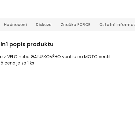
Hodnocení
Diskuze
Značka
FORCE
Ostatní informa
lní popis produktu
je z VELO nebo GALUSKOVÉHO ventilu na MOTO ventil
 cena je za 1 ks