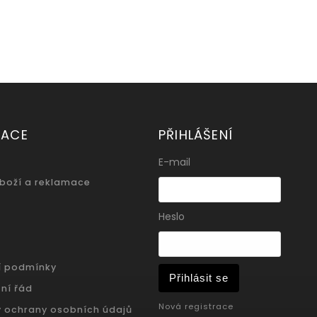
MACE
PŘIHLÁŠENÍ
E-mail
zboží a reklamace
Heslo
í podmínky
Přihlásit se
ní řád
Nová registrace
 ochrany osobních údajů