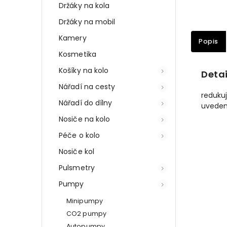
Držáky na kola
Držáky na mobil
Kamery
Popis
Kosmetika
Košíky na kolo
Detai
Nářadí na cesty
reduku
Nářadí do dílny
uvedená
Nosiče na kolo
Péče o kolo
Nosiče kol
Pulsmetry
Pumpy
Minipumpy
CO2 pumpy
Autopumpy