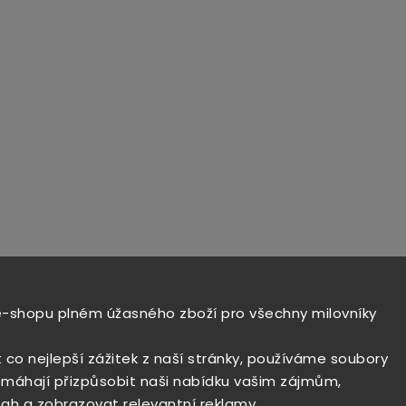
e-shopu plném úžasného zboží pro všechny milovníky
t co nejlepší zážitek z naší stránky, používáme soubory
máhají přizpůsobit naši nabídku vašim zájmům,
ah a zobrazovat relevantní reklamy.