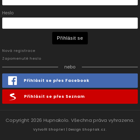
Heslo
Přihlásit se
Nová registrace
Zapomenuté heslo
nebo
Přihlásit se přes Facebook
Přihlásit se přes Seznam
Copyright 2026
Hupnakolo
. Všechna práva vyhrazena.
Vytvořil
Shoptet
| Design
Shoptak.cz.