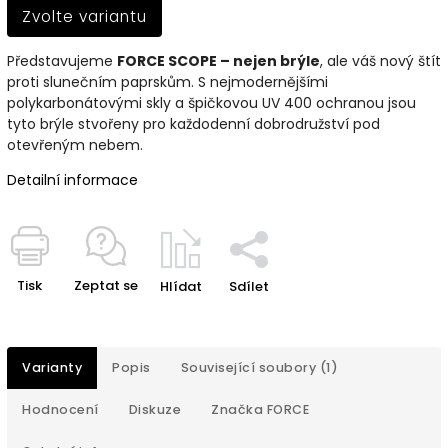
Zvolte variantu
Představujeme
FORCE SCOPE – nejen brýle
, ale váš nový štít
proti slunečním paprskům. S nejmodernějšími
polykarbonátovými skly a špičkovou UV 400 ochranou jsou
tyto brýle stvořeny pro každodenní dobrodružství pod
otevřeným nebem.
Detailní informace
Tisk
Zeptat se
Hlídat
Sdílet
Varianty
Popis
Související soubory (1)
Hodnocení
Diskuze
Značka
FORCE