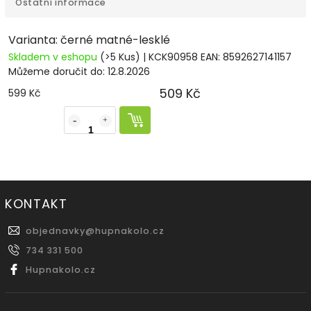
Ostatní informace
Varianta: černé matné-lesklé
Skladem v eshopu
(>5 Kus)
| KCK90958
EAN:
8592627141157
Můžeme doručit do:
12.8.2026
509 Kč
599 Kč
KONTAKT
objednavky
@
hupnakolo.cz
734 331 500
Hupnakolo.cz