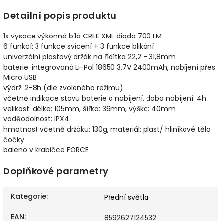
Detailní popis produktu
1x vysoce výkonná bílá CREE XML dioda 700 LM
6 funkcí: 3 funkce svícení + 3 funkce blikání
univerzální plastový držák na řídítka 22,2 - 31,8mm
baterie: integrovaná Li-Pol 18650 3.7V 2400mAh, nabíjení přes
Micro USB
výdrž: 2-8h (dle zvoleného režimu)
včetně indikace stavu baterie a nabíjení, doba nabíjení: 4h
velikost: délka: 105mm, šířka: 36mm, výška: 40mm
voděodolnost: IPX4
hmotnost včetně držáku: 130g, materiál: plast/ hliníkové tělo
čočky
baleno v krabičce FORCE
Doplňkové parametry
Kategorie
:
Přední světla
EAN
:
8592627124532