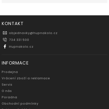
KONTAKT
objednavky
@
hupnakolo.cz
734 331 500
Hupnakolo.cz
INFORMACE
Prodejna
Vrácení zboží a reklamace
Servis
O nás
Poradna
Obchodní podmínky