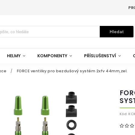
PR
Hledat
HELMY
KOMPONENTY
PŘÍSLUŠENSTVÍ
ukce
/
FORCE ventilky pro bezdušový systém 2xfv 44mm,zel.
FOR
SYS
Kód:
KC