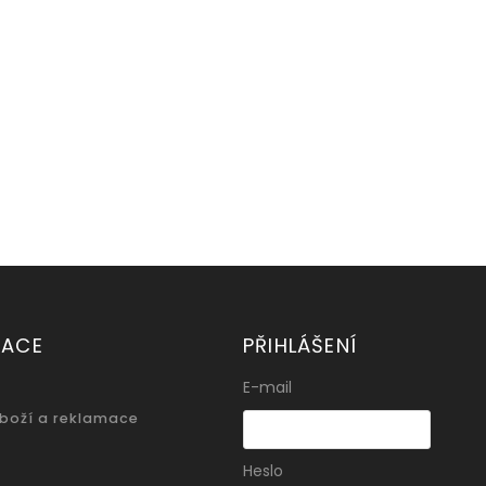
MACE
PŘIHLÁŠENÍ
E-mail
zboží a reklamace
Heslo