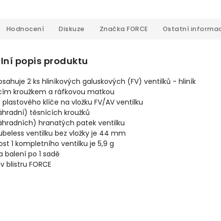
Hodnocení
Diskuze
Značka
FORCE
Ostatní informa
lní popis produktu
sahuje 2 ks hliníkových galuskových (FV) ventilků - hliník
ícím kroužkem a ráfkovou matkou
s plastového klíče na vložku FV/AV ventilku
áhradní) těsnících kroužků
áhradních) hranatých patek ventilku
ubeless ventilku bez vložky je 44 mm
t 1 kompletního ventilku je 5,9 g
a balení po 1 sadě
v blistru FORCE