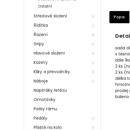
Ostatní
Středové složení
Popis
Řídítka
Řazení
Detai
Gripy
sada ob
Hlavové složení
s těsn
dále 1k
Kazety
2 ks (n
Kliky a převodníky
2 ks (n
délka t
Náboje
hmotnos
Napínáky řetězu
prodej 
baleno 
Omotávky
Patky rámu
Pedály
Pláště na kolo