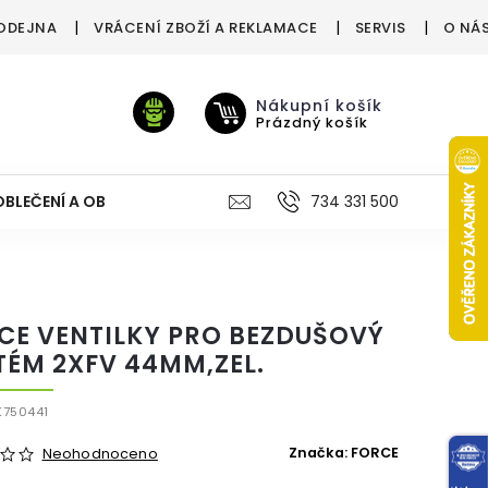
ODEJNA
VRÁCENÍ ZBOŽÍ A REKLAMACE
SERVIS
O NÁ
Nákupní košík
Prázdný košík
OBLEČENÍ A OBUV
VÝŽIVA
VÝPRODEJ %
734 331 500
TREN
CE VENTILKY PRO BEZDUŠOVÝ
TÉM 2XFV 44MM,ZEL.
K750441
Značka:
FORCE
Neohodnoceno