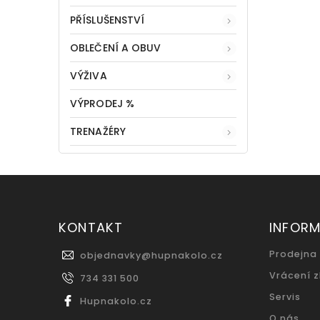
PŘÍSLUŠENSTVÍ
OBLEČENÍ A OBUV
VÝŽIVA
VÝPRODEJ %
TRENAŽÉRY
KONTAKT
INFOR
Prodejna
objednavky
@
hupnakolo.cz
Vrácení 
734 331 500
Servis
Hupnakolo.cz
O nás