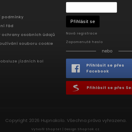
í podmínky
Přihlásit se
ní řád
Nová registrace
 ochrany osobních údajů
Zapomenuté heslo
oužívání souboru cookie
nebo
obsluze jízdních kol
Přihlásit se přes
Facebook
Přihlásit se přes 
Copyright 2026
Hupnakolo
. Všechna práva vyhrazena.
Vytvořil
Shoptet
| Design
Shoptak.cz.