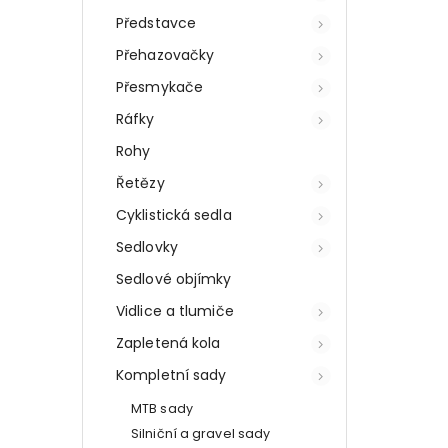
Představce
Přehazovačky
Přesmykače
Ráfky
Rohy
Řetězy
Cyklistická sedla
Sedlovky
Sedlové objímky
Vidlice a tlumiče
Zapletená kola
Kompletní sady
MTB sady
Silniční a gravel sady