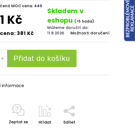
čená MOC cena: 449
Skladem v
1 Kč
eshopu
(>5 Sada)
Můžeme doručit do:
cena: 381 Kč
11.8.2026
Možnosti doručení
Přidat do košíku
í informace
Zeptat se
Hlídat
Sdílet