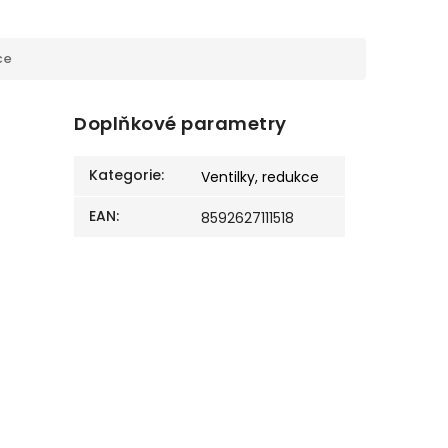
ce
Doplňkové parametry
Kategorie
:
Ventilky, redukce
EAN
:
8592627111518