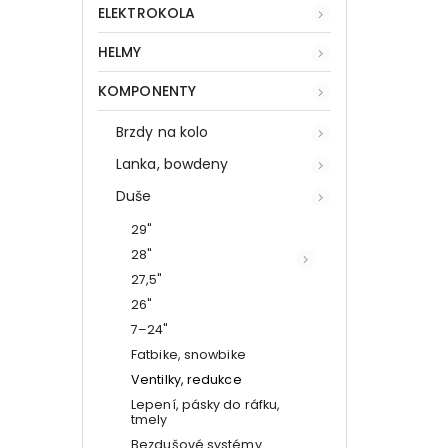
ELEKTROKOLA
HELMY
KOMPONENTY
Brzdy na kolo
Lanka, bowdeny
Duše
29"
28"
27,5"
26"
7–24"
Fatbike, snowbike
Ventilky, redukce
Lepení, pásky do ráfku,
tmely
Bezdušové systémy