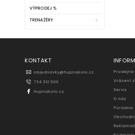
VÝPRODEJ %
TRENAŽÉRY
KONTAKT
INFOR
Prodejna
objednavky
@
hupnakolo.cz
Vrácení 
734 331 500
Servis
Hupnakolo.cz
O nás
Poradna
Obchodn
Reklamač
Podmínky