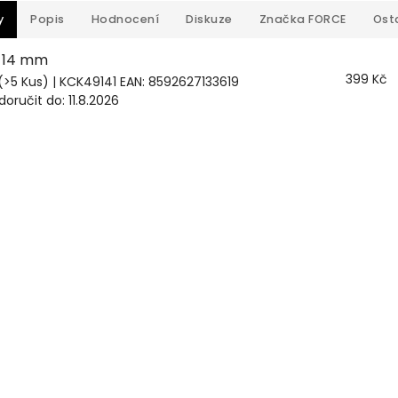
y
Popis
Hodnocení
Diskuze
Značka
FORCE
Ost
 14 mm
399 Kč
(>5 Kus)
| KCK49141
EAN:
8592627133619
oručit do:
11.8.2026