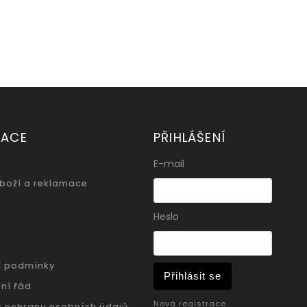
MACE
PŘIHLÁŠENÍ
E-mail
zboží a reklamace
Heslo
í podmínky
Přihlásit se
ní řád
Nová registrace
 ochrany osobních údajů