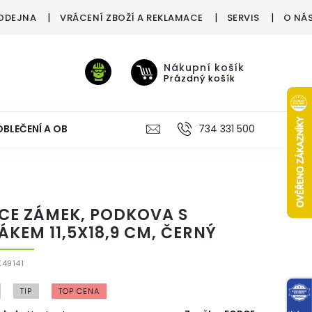
ODEJNA
VRÁCENÍ ZBOŽÍ A REKLAMACE
SERVIS
O NÁ
Nákupní košík
Prázdný košík
OBLEČENÍ A OBUV
VÝŽIVA
VÝPRODEJ %
734 331 500
TREN
CE ZÁMEK, PODKOVA S
ÁKEM 11,5X18,9 CM, ČERNÝ
49141
TIP
TOP CENA