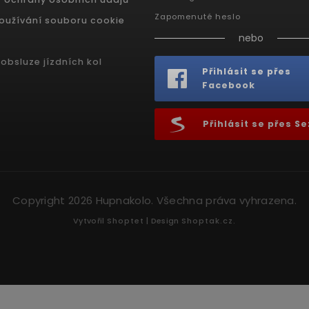
Zapomenuté heslo
oužívání souboru cookie
nebo
obsluze jízdních kol
Přihlásit se přes
Facebook
Přihlásit se přes 
Copyright 2026
Hupnakolo
. Všechna práva vyhrazena.
Vytvořil
Shoptet
| Design
Shoptak.cz.