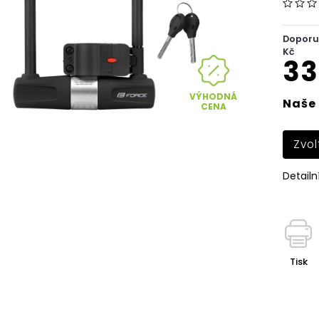
Doporu
Kč
33
VÝHODNÁ
Naše 
CENA
Zvol
Detailn
Tisk