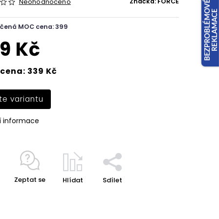
Značka:
FORCE
Neohodnoceno
čená MOC cena: 399
9 Kč
cena: 339 Kč
te variantu
í informace
Zeptat se
Hlídat
Sdílet