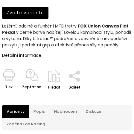
Zvolte variantu
Ležérní, odolné a funkční MTB tretry
FOX Union Canvas Flat
Pedal
v černé barvě nabízejí skvělou kombinaci stylu, pohodlí
a výkonu. Díky Ultratac™ podrážce a zpevněné mezipodešvi
poskytují perfektní grip a efektivní přenos síly na pedály.
Detailní informace
Tisk
Zeptat se
Hlídat
Sdílet
Varianty
Popis
Hodnocení
Diskuze
Značka
Fox Racing