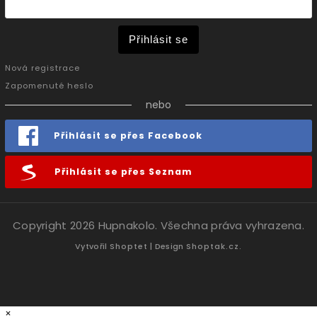
Přihlásit se
Nová registrace
Zapomenuté heslo
nebo
Přihlásit se přes Facebook
Přihlásit se přes Seznam
Copyright 2026
Hupnakolo
. Všechna práva vyhrazena.
Vytvořil
Shoptet
| Design
Shoptak.cz.
×