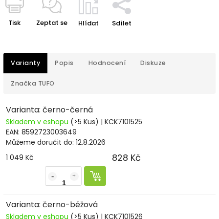
Tisk
Zeptat se
Hlídat
Sdílet
Varianty
Popis
Hodnocení
Diskuze
Značka
TUFO
Varianta: černo-černá
Skladem v eshopu
(>5 Kus)
| KCK7101525
EAN:
8592723003649
Můžeme doručit do:
12.8.2026
828 Kč
1 049 Kč
Varianta: černo-béžová
Skladem v eshopu
(>5 Kus)
| KCK7101526