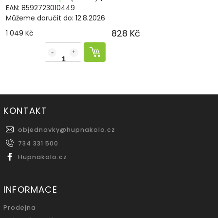
EAN:
8592723010449
Můžeme doručit do:
12.8.2026
828 Kč
1 049 Kč
KONTAKT
objednavky
@
hupnakolo.cz
734 331 500
Hupnakolo.cz
INFORMACE
Prodejna