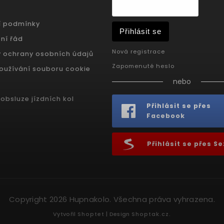
í podmínky
Přihlásit se
ní řád
Nová registrace
 ochrany osobních údajů
Zapomenuté heslo
oužívání souboru cookie
nebo
obsluze jízdních kol
Přihlásit se přes
Facebook
Přihlásit se přes 
Copyright 2026
Hupnakolo
. Všechna práva vyhrazena.
Vytvořil
Shoptet
| Design
Shoptak.cz.