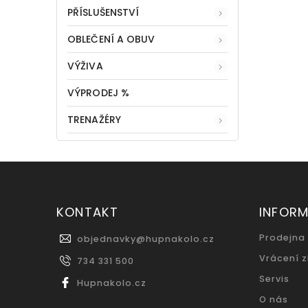
PŘÍSLUŠENSTVÍ
OBLEČENÍ A OBUV
VÝŽIVA
VÝPRODEJ %
TRENAŽÉRY
KONTAKT
INFOR
Prodejna
objednavky
@
hupnakolo.cz
Vrácení 
734 331 500
Servis
Hupnakolo.cz
O nás