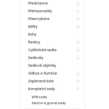
Představce
Přehazovačky
Přesmykače
Ráfky
Rohy
Řetězy
Cyklistická sedla
Sedlovky
Sedlové objímky
Vidlice a tlumiče
Zapletená kola
Kompletní sady
MTB sady
Silniční a gravel sady