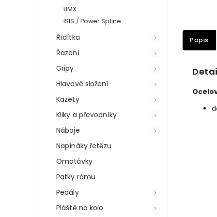
BMX
ISIS / Power Spline
Řídítka
Popis
Řazení
Gripy
Detai
Hlavové složení
Ocelov
Kazety
d
Kliky a převodníky
Náboje
Napínáky řetězu
Omotávky
Patky rámu
Pedály
Pláště na kolo