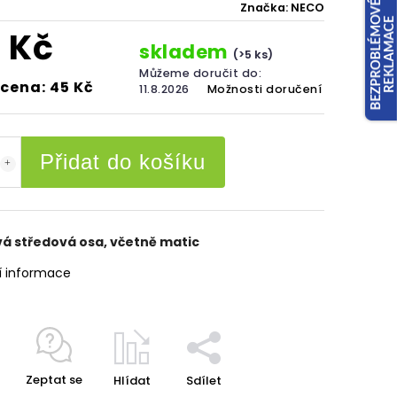
Značka:
NECO
 Kč
skladem
(>5 ks)
Můžeme doručit do:
cena: 45 Kč
11.8.2026
Možnosti doručení
Přidat do košíku
á středová osa, včetně matic
í informace
Zeptat se
Hlídat
Sdílet