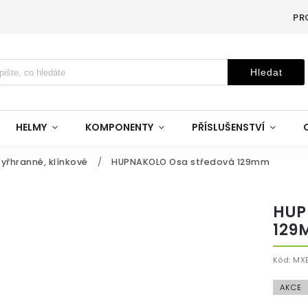
PR
Hledat
HELMY
KOMPONENTY
PŘÍSLUŠENSTVÍ
yřhranné, klínkové
/
HUPNAKOLO Osa středová 129mm
HUP
129
Kód:
MX
AKCE