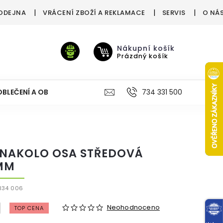
ODEJNA
VRÁCENÍ ZBOŽÍ A REKLAMACE
SERVIS
O NÁ
Nákupní košík
Prázdný košík
OBLEČENÍ A OBUV
VÝŽIVA
VÝPRODEJ %
734 331 500
TREN
NAKOLO OSA STŘEDOVÁ
MM
B34 006
Neohodnoceno
TOP CENA