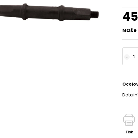
45
Naše 
Ocelov
Detailn
Tisk