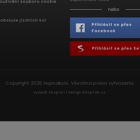
oužívání souboru cookie
nebo
obsluze jízdních kol
Přihlásit se přes
Facebook
Přihlásit se přes 
Copyright 2026
Hupnakolo
. Všechna práva vyhrazena.
Vytvořil
Shoptet
| Design
Shoptak.cz.