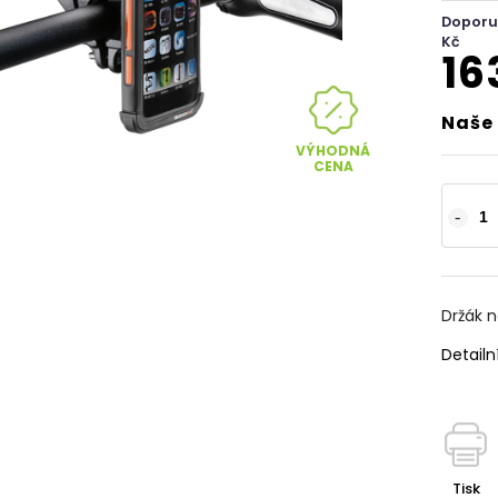
Doporu
Kč
16
Naše 
VÝHODNÁ
CENA
Držák 
Detailn
Tisk