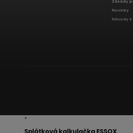
Zásady p
Novinky
Návody k 
×
Splátková kalkulačka ESSOX