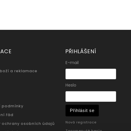
MACE
PŘIHLÁŠENÍ
E-mail
zboží a reklamace
Heslo
í podmínky
Přihlásit se
ní řád
Nová registrace
 ochrany osobních údajů
Zapomenuté heslo