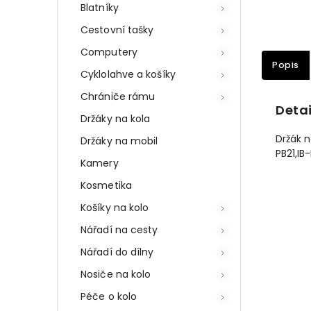
Blatníky
Cestovní tašky
Computery
Popis
Cyklolahve a košíky
Chrániče rámu
Detai
Držáky na kola
Držák n
Držáky na mobil
PB21,IB
Kamery
Kosmetika
Košíky na kolo
Nářadí na cesty
Nářadí do dílny
Nosiče na kolo
Péče o kolo