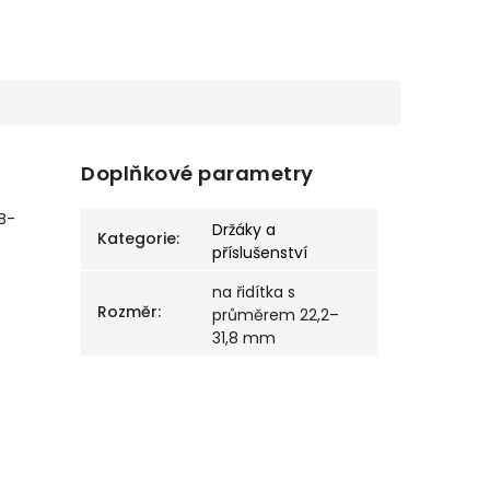
Doplňkové parametry
IB-
Držáky a
Kategorie
:
příslušenství
na řidítka s
Rozměr
:
průměrem 22,2–
31,8 mm