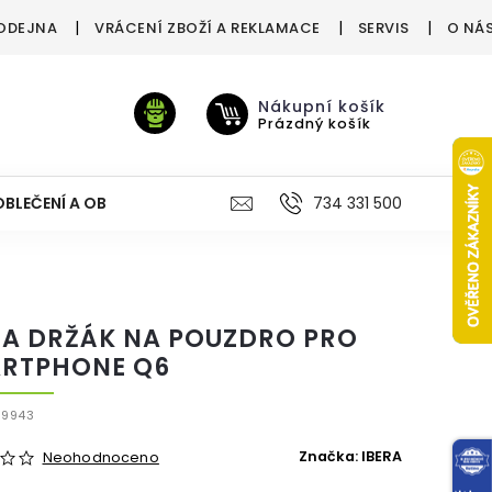
ODEJNA
VRÁCENÍ ZBOŽÍ A REKLAMACE
SERVIS
O NÁ
Nákupní košík
Prázdný košík
OBLEČENÍ A OBUV
VÝŽIVA
VÝPRODEJ %
734 331 500
TREN
RA DRŽÁK NA POUZDRO PRO
RTPHONE Q6
19943
Značka:
IBERA
Neohodnoceno