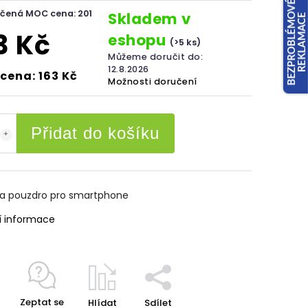
čená MOC cena: 201
Skladem v
3 Kč
eshopu
(>5 ks)
Můžeme doručit do:
12.8.2026
cena: 163 Kč
Možnosti doručení
Přidat do košíku
na pouzdro pro smartphone
í informace
Zeptat se
Hlídat
Sdílet