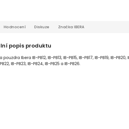
Hodnocení
Diskuze
Značka
IBERA
lní popis produktu
a pouzdra Ibera IB-PB12, IB-PB13, IB-PB15, IB-PB17, IB-PB19, IB-PB20, 
-PB22, IB-PB23, IB-PB24, IB-PB25 a IB-PB26.