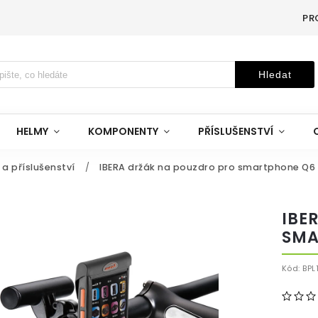
PR
Hledat
HELMY
KOMPONENTY
PŘÍSLUŠENSTVÍ
 a příslušenství
/
IBERA držák na pouzdro pro smartphone Q6
IBE
SMA
Kód:
BPL