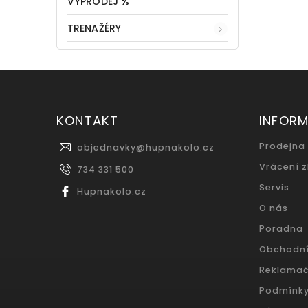
VÝPRODEJ %
TRENAŽÉRY
KONTAKT
INFOR
Prodejna
objednavky
@
hupnakolo.cz
Vrácení 
734 331 500
Servis
Hupnakolo.cz
O nás
Poradna
Obchodn
Reklamač
Podmínky